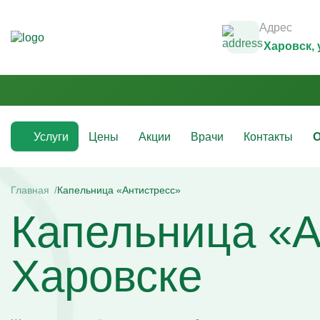
Адрес
Харовск
,
Услуги
Цены
Акции
Врачи
Контакты
О
Медикаментозные капельницы
Инфузио
(препараты)
Главная
Капельница «Антистресс»
Капельни
Капельница «А
Капельницы с аскорбиновой кислотой
Капельни
Капельницы с антибиотиками
Капельни
Капельницы с аминокислотами
Капельни
Капельницы с витаминами
Капельни
Харовске
Капельница с магнезией
Витаминн
Капельница Ацесоль
Капельни
Капельницы Вазапростана
Капельни
Капельницы Ксефокам
Капельни