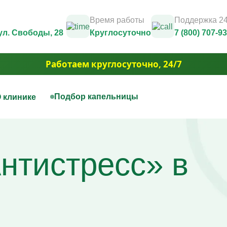
Время работы
Поддержка 24
 ул. Свободы, 28
Круглосуточно
7 (800) 707-9
Работаем круглосуточно, 24/7
Подбор капельницы
 клинике
нная терапия
Капельницы красоты
Юридические документы и лицензии
Контакты
цы на дому
Капельница Золушка
Фотогалерея
нтистресс» в
ца для печени
Капельницы anti-age
3D Тур
цы для сосудов
Капельницы для похудения
Вакансии
ца при отравлении алкоголем
Капельница для волос и но
Акции
ца для сердца
Капельница для борьбы с 
Юридическая информация
ая капельница от усталости
Капельница для сияния ко
ца при обезвоживании
Капельница для уменьшен
ца для иммунитета
отёчности
ца для мозга