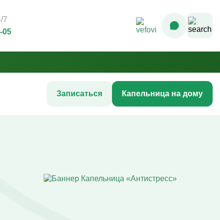
/7
3-05
Записаться
Капельница на дому
Комплексные инфузионные
программы
Комплекс Витамин Преимум +
После соревнований
Комплексная программа «Стройность»
гтей
Комплексная программа до
акне
соревнований
жи
Комплексная программа после COVID-
ия
19
Комплексная программа AntiStress+