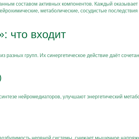
нным составом активных компонентов. Каждый оказывает в
нейрохимические, метаболические, сосудистые последствия
: что входит
из разных групп. Их синергетическое действие даёт сочета
)
синтезе нейромедиаторов, улучшают энергетический метабо
озбудимость нервной системы, снижает мышечное напряжени