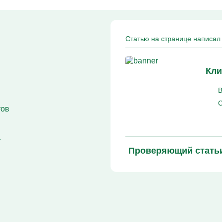
Кодирование Алгоминал
Колме от алкоголизма
Кодирование Аквилонг
Кодирование Эспераль
Статью на странице написал 
Кли
В
С
тов
а
Проверяющий стать