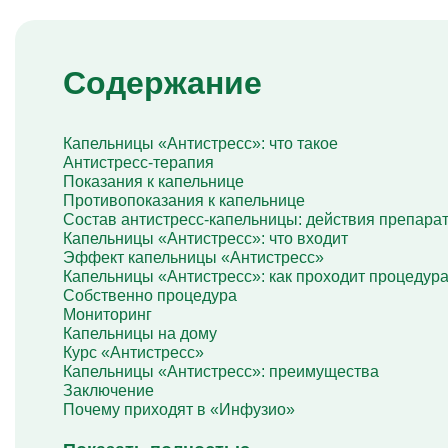
Капельница Глиатилина
Капельницы Винпоцетина
Капельница Гемодез
Капельница с янтарной кислотой
Содержание
Капельница Кавинтон
Капельница с тиоктовой кислотой
Капельницы «Лаеннек»
Капельницы «Антистресс»: что такое
Капельница Мексидол
Антистресс-терапия
Капельница Глутатион
Показания к капельнице
Капельница Стерофундин
Противопоказания к капельнице
изотонический
Состав антистресс-капельницы: действия препара
Капельницы Преднизолона
Капельницы «Антистресс»: что входит
Цераксон капельница
Эффект капельницы «Антистресс»
Капельница Церебролизин
Капельницы «Антистресс»: как проходит процедур
Капельница Мильгамма
Собственно процедура
Капельница Цефтриаксон
Мониторинг
Капельница Ципрофлоксацин
Капельницы на дому
Капельница Рингер
Курс «Антистресс»
Капельницы «Антистресс»: преимущества
Заключение
Почему приходят в «Инфузио»