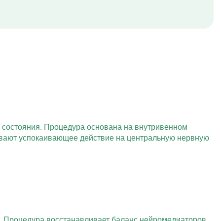
 состояния. Процедура основана на внутривенном
ывают успокаивающее действие на центральную нервную
к. Процедура восстанавливает баланс нейромедиаторов,