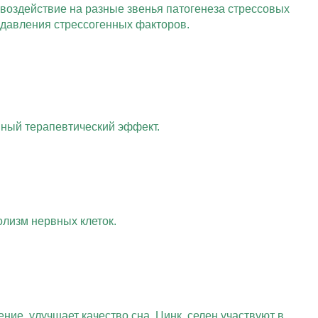
оздействие на разные звенья патогенеза стрессовых
 давления стрессогенных факторов.
нный терапевтический эффект.
лизм нервных клеток.
е, улучшает качество сна. Цинк, селен участвуют в