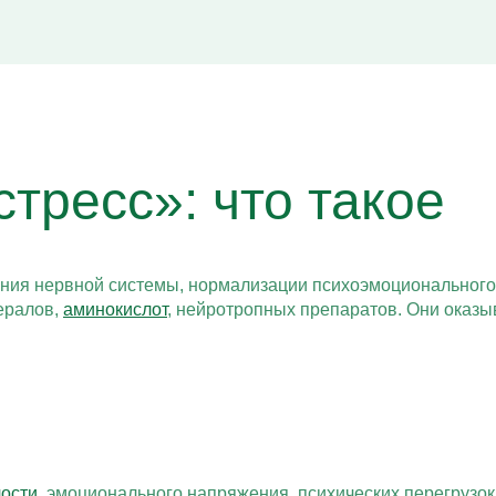
тресс»: что такое
ения нервной системы, нормализации психоэмоционального
ералов,
аминокислот
, нейротропных препаратов. Они оказ
лости
, эмоционального напряжения, психических перегрузо