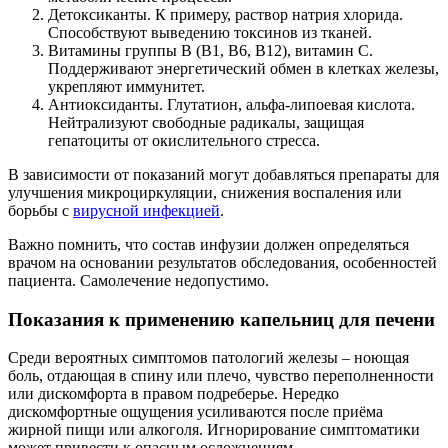
Детоксиканты. К примеру, раствор натрия хлорида.
Способствуют выведению токсинов из тканей.
Витамины группы B (B1, B6, B12), витамин C.
Поддерживают энергетический обмен в клетках железы,
укрепляют иммунитет.
Антиоксиданты. Глутатион, альфа-липоевая кислота.
Нейтрализуют свободные радикалы, защищая
гепатоциты от окислительного стресса.
В зависимости от показаний могут добавляться препараты для
улучшения микроциркуляции, снижения воспаления или
борьбы с
вирусной инфекцией
.
Важно помнить, что состав инфузии должен определяться
врачом на основании результатов обследования, особенностей
пациента. Самолечение недопустимо.
Показания к применению капельниц для печени
Среди вероятных симптомов патологий железы – ноющая
боль, отдающая в спину или плечо, чувство переполненности
или дискомфорта в правом подреберье. Нередко
дискомфортные ощущения усиливаются после приёма
жирной пищи или алкоголя. Игнорирование симптоматики
может привести к опасным осложнениям.