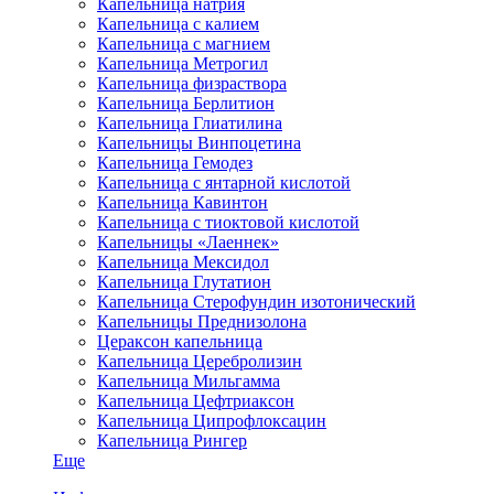
Капельница натрия
Капельница с калием
Капельница с магнием
Капельница Метрогил
Капельница физраствора
Капельница Берлитион
Капельница Глиатилина
Капельницы Винпоцетина
Капельница Гемодез
Капельница с янтарной кислотой
Капельница Кавинтон
Капельница с тиоктовой кислотой
Капельницы «Лаеннек»
Капельница Мексидол
Капельница Глутатион
Капельница Стерофундин изотонический
Капельницы Преднизолона
Цераксон капельница
Капельница Церебролизин
Капельница Мильгамма
Капельница Цефтриаксон
Капельница Ципрофлоксацин
Капельница Рингер
Еще