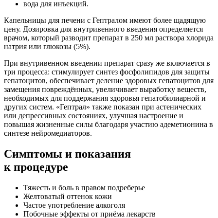
вода для инъекций.
Капельницы для печени с Гептралом имеют более щадящую
цену. Дозировка для внутривенного введения определяется
врачом, который разводит препарат в 250 мл раствора хлорида
натрия или глюкозы (5%).
При внутривенном введении препарат сразу же включается в
три процесса: стимулирует синтез фосфолипидов для защиты
гепатоцитов, обеспечивает деление здоровых гепатоцитов для
замещения повреждённых, увеличивает выработку веществ,
необходимых для поддержания здоровья гепатобилиарной и
других систем. «Гептрал» также показан при астенических
или депрессивных состояниях, улучшая настроение и
повышая жизненные силы благодаря участию адеметионина в
синтезе нейромедиаторов.
Симптомы
и показания
к процедуре
Тяжесть и боль в правом подреберье
Желтоватый оттенок кожи
Частое употребление алкоголя
Побочные эффекты от приёма лекарств