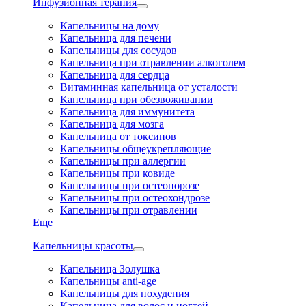
Инфузионная терапия
Капельницы на дому
Капельница для печени
Капельницы для сосудов
Капельница при отравлении алкоголем
Капельница для сердца
Витаминная капельница от усталости
Капельница при обезвоживании
Капельница для иммунитета
Капельница для мозга
Капельница от токсинов
Капельницы общеукрепляющие
Капельницы при аллергии
Капельницы при ковиде
Капельницы при остеопорозе
Капельницы при остеохондрозе
Капельницы при отравлении
Еще
Капельницы красоты
Капельница Золушка
Капельницы anti-age
Капельницы для похудения
Капельница для волос и ногтей