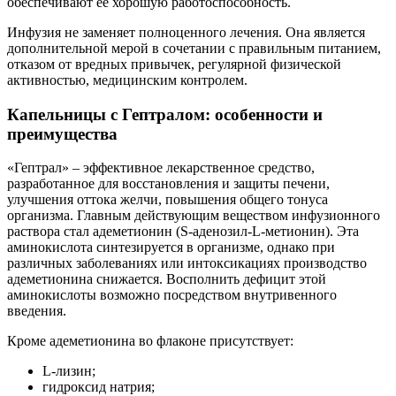
обеспечивают её хорошую работоспособность.
Инфузия не заменяет полноценного лечения. Она является
дополнительной мерой в сочетании с правильным питанием,
отказом от вредных привычек, регулярной физической
активностью, медицинским контролем.
Капельницы с Гептралом: особенности и
преимущества
«Гептрал» – эффективное лекарственное средство,
разработанное для восстановления и защиты печени,
улучшения оттока желчи, повышения общего тонуса
организма. Главным действующим веществом инфузионного
раствора стал адеметионин (S-аденозил-L-метионин). Эта
аминокислота синтезируется в организме, однако при
различных заболеваниях или интоксикациях производство
адеметионина снижается. Восполнить дефицит этой
аминокислоты возможно посредством внутривенного
введения.
Кроме адеметионина во флаконе присутствует:
L-лизин;
гидроксид натрия;