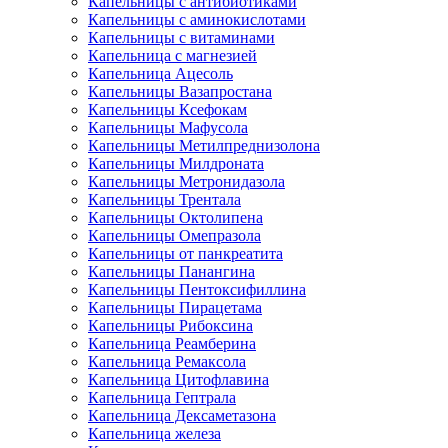
Капельницы с антибиотиками
Капельницы с аминокислотами
Капельницы с витаминами
Капельница с магнезией
Капельница Ацесоль
Капельницы Вазапростана
Капельницы Ксефокам
Капельницы Мафусола
Капельницы Метилпреднизолона
Капельницы Милдроната
Капельницы Метронидазола
Капельницы Трентала
Капельницы Октолипена
Капельницы Омепразола
Капельницы от панкреатита
Капельницы Панангина
Капельницы Пентоксифиллина
Капельницы Пирацетама
Капельницы Рибоксина
Капельница Реамберина
Капельница Ремаксола
Капельница Цитофлавина
Капельница Гептрала
Капельница Дексаметазона
Капельница железа