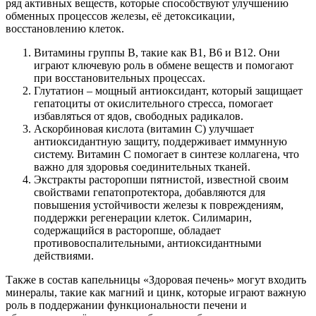
ряд активных веществ, которые способствуют улучшению
обменных процессов железы, её детоксикации,
восстановлению клеток.
Витамины группы B, такие как B1, B6 и B12. Они
играют ключевую роль в обмене веществ и помогают
при восстановительных процессах.
Глутатион – мощный антиоксидант, который защищает
гепатоциты от окислительного стресса, помогает
избавляться от ядов, свободных радикалов.
Аскорбиновая кислота (витамин С) улучшает
антиоксидантную защиту, поддерживает иммунную
систему. Витамин C помогает в синтезе коллагена, что
важно для здоровья соединительных тканей.
Экстракты расторопши пятнистой, известной своим
свойствами гепатопротектора, добавляются для
повышения устойчивости железы к повреждениям,
поддержки регенерации клеток. Силимарин,
содержащийся в расторопше, обладает
противовоспалительными, антиоксидантными
действиями.
Также в состав капельницы «Здоровая печень» могут входить
минералы, такие как магний и цинк, которые играют важную
роль в поддержании функциональности печени и