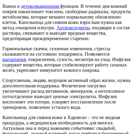
Важна и
детоксикационная
функция. В течение дня кожный
покров накапливает токсины, свободные радикалы, продукты
метаболизма, которые мешают нормальному обновлению
клеток. Капельница для сияния кожи взрослым нужна как
метод очищения изнутри.
Антиоксиданты
, входящие в состав
раствора, связывают и выводят вредные вещества,
предотвращая преждевременное старение.
Гормональные скачки, сезонные изменения, стрессы
сказываются на состоянии эпидермиса. Появляются
высыпания
, покраснения, сухость, несмотря на уход. Инфузия
содержит вещества, которые стабилизируют работу сальных
желёз, укрепляют иммунитет кожного покрова.
Спортсменам, людям, ведущим активный образ жизни, нужна
дополнительная поддержка. Физические нагрузки
увеличивают расход витаминов, минералов, а интенсивное
потоотделение выводит ценные электролиты. Инфузия
восполняет эти потери, ускоряет восстановление после
тренировок, появление усталого вида.
Капельница для сияния кожи в Харовске – это не модная
процедура, а медицинская необходимость для многих.
Актуальна она и перед важными событиями: свадьбой,
фотосессией, деловой встречей, когда требуется безупречный