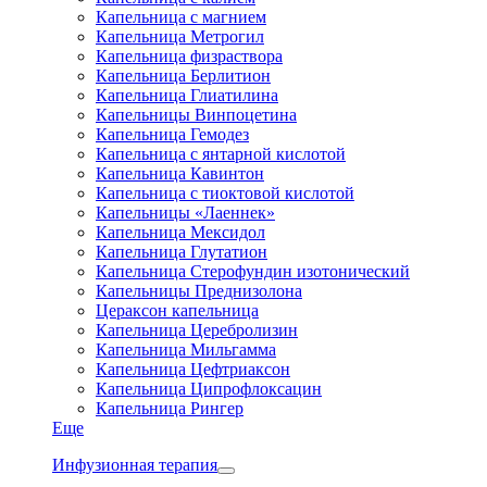
Капельница с магнием
Капельница Метрогил
Капельница физраствора
Капельница Берлитион
Капельница Глиатилина
Капельницы Винпоцетина
Капельница Гемодез
Капельница с янтарной кислотой
Капельница Кавинтон
Капельница с тиоктовой кислотой
Капельницы «Лаеннек»
Капельница Мексидол
Капельница Глутатион
Капельница Стерофундин изотонический
Капельницы Преднизолона
Цераксон капельница
Капельница Церебролизин
Капельница Мильгамма
Капельница Цефтриаксон
Капельница Ципрофлоксацин
Капельница Рингер
Еще
Инфузионная терапия