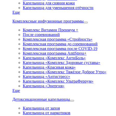
Капельница для сияния кожи
Капельница для уменьшения отёчности
Еще
Комплексные инфузионные программы
Комплекс Витамин Преимум +
После соревнований
Комплексная программа «Стройность»
Комплексная программа до соревнований
Комплексная программа после COVID-19
Комплексная программа AntiStress+
Капельница «Комплекс АнтиБоль»
Капельница «Комплекс Здоровые суставы»
Капельница «Красивая кожа»
Капельница «Комплекс Тяжёлое Доброе Утро»
Капельница «Антистресс»
Капельница «Комплекс УльтраФеррум»
Капельница «Энергия»
Еще
Детоксикационные капельницы
Капельница от запоя
Капельница от наркотиков