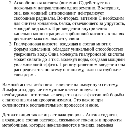
Аскорбиновая кислота (витамин C) действует по
нескольким направлениям одновременно. Во-первых,
она, как мощный антиоксидант, нейтрализует
свободные радикалы. Во-вторых, витамин C необходим
для синтеза коллагена, белка, отвечающего за упругость,
молодой вид кожи. При введении внутривенно
капельно концентрация аскорбиновой кислоты в тканях
достигает максимального уровня.
Гиалуроновая кислота, входящая в состав многих
формул капельниц, обладает уникальной способностью
удерживать воду. Одна молекула гиалуроновой кислоты
может связать до 1 тыс. молекул воды, создавая мощный
увлажняющий эффект. При внутривенном введении она
распределяется по всему организму, включая глубокие
слои дермы.
Важный аспект действия – влияние на иммунную систему.
Лимфоциты, другие иммунные клетки получают
необходимые питательные вещества для эффективной борьбы
с патогенными микроорганизмами. Это важно при
склонности к воспалительным процессам и акне.
Детоксикация также играет важную роль. Антиоксиданты,
входящие в состав раствора, связывают токсины и продукты
метаболизма, которые накапливаются в тканях, вызывая