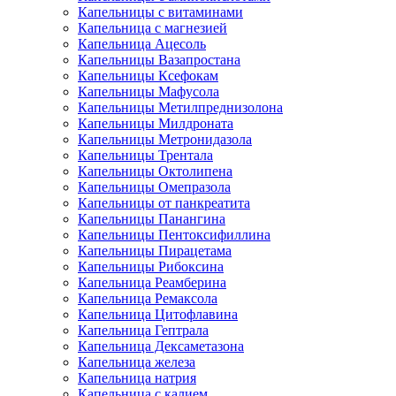
Капельницы с витаминами
Капельница с магнезией
Капельница Ацесоль
Капельницы Вазапростана
Капельницы Ксефокам
Капельницы Мафусола
Капельницы Метилпреднизолона
Капельницы Милдроната
Капельницы Метронидазола
Капельницы Трентала
Капельницы Октолипена
Капельницы Омепразола
Капельницы от панкреатита
Капельницы Панангина
Капельницы Пентоксифиллина
Капельницы Пирацетама
Капельницы Рибоксина
Капельница Реамберина
Капельница Ремаксола
Капельница Цитофлавина
Капельница Гептрала
Капельница Дексаметазона
Капельница железа
Капельница натрия
Капельница с калием