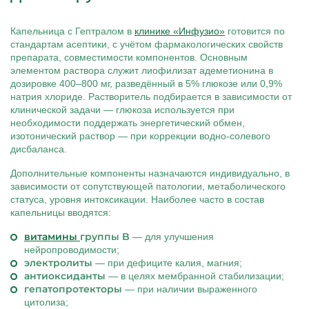
Капельница с Гептралом в
клинике «Инфузио»
готовится по
стандартам асептики, с учётом фармакологических свойств
препарата, совместимости компонентов. Основным
элементом раствора служит лиофилизат адеметионина в
дозировке 400–800 мг, разведённый в 5% глюкозе или 0,9%
натрия хлориде. Растворитель подбирается в зависимости от
клинической задачи — глюкоза используется при
необходимости поддержать энергетический обмен,
изотонический раствор — при коррекции водно-солевого
дисбаланса.
Дополнительные компоненты назначаются индивидуально, в
зависимости от сопутствующей патологии, метаболического
статуса, уровня интоксикации. Наиболее часто в состав
капельницы вводятся:
витамины
группы B
— для улучшения
нейропроводимости;
электролиты
— при дефиците калия, магния;
антиоксиданты
— в целях мембранной стабилизации;
гепатопротекторы
— при наличии выраженного
цитолиза;