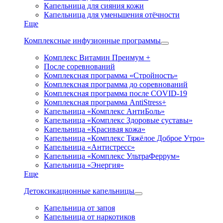
Капельница для сияния кожи
Капельница для уменьшения отёчности
Еще
Комплексные инфузионные программы
Комплекс Витамин Преимум +
После соревнований
Комплексная программа «Стройность»
Комплексная программа до соревнований
Комплексная программа после COVID-19
Комплексная программа AntiStress+
Капельница «Комплекс АнтиБоль»
Капельница «Комплекс Здоровые суставы»
Капельница «Красивая кожа»
Капельница «Комплекс Тяжёлое Доброе Утро»
Капельница «Антистресс»
Капельница «Комплекс УльтраФеррум»
Капельница «Энергия»
Еще
Детоксикационные капельницы
Капельница от запоя
Капельница от наркотиков