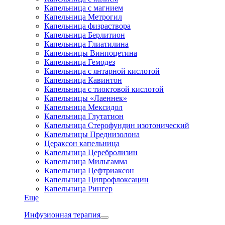
Капельница с магнием
Капельница Метрогил
Капельница физраствора
Капельница Берлитион
Капельница Глиатилина
Капельницы Винпоцетина
Капельница Гемодез
Капельница с янтарной кислотой
Капельница Кавинтон
Капельница с тиоктовой кислотой
Капельницы «Лаеннек»
Капельница Мексидол
Капельница Глутатион
Капельница Стерофундин изотонический
Капельницы Преднизолона
Цераксон капельница
Капельница Церебролизин
Капельница Мильгамма
Капельница Цефтриаксон
Капельница Ципрофлоксацин
Капельница Рингер
Еще
Инфузионная терапия