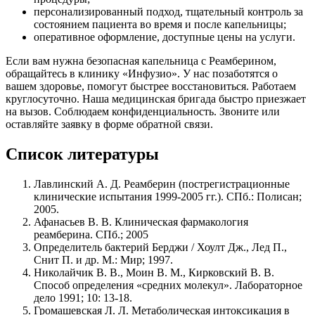
персонализированный подход, тщательный контроль за
состоянием пациента во время и после капельницы;
оперативное оформление, доступные цены на услуги.
Если вам нужна безопасная капельница с Реамберином,
обращайтесь в клинику «Инфузио». У нас позаботятся о
вашем здоровье, помогут быстрее восстановиться. Работаем
круглосуточно. Наша медицинская бригада быстро приезжает
на вызов. Соблюдаем конфиденциальность. Звоните или
оставляйте заявку в форме обратной связи.
Список литературы
Лавлинский А. Д. Реамберин (пострегистрационные
клинические испытания 1999-2005 гг.). СПб.: Полисан;
2005.
Афанасьев В. В. Клиническая фармакология
реамберина. СПб.; 2005
Определитель бактерий Берджи / Хоулт Дж., Лед П.,
Снит П. и др. М.: Мир; 1997.
Николайчик В. В., Моин В. М., Кирковский В. В.
Способ определения «средних молекул». Лабораторное
дело 1991; 10: 13-18.
Громашевская Л. Л. Метаболическая интоксикация в