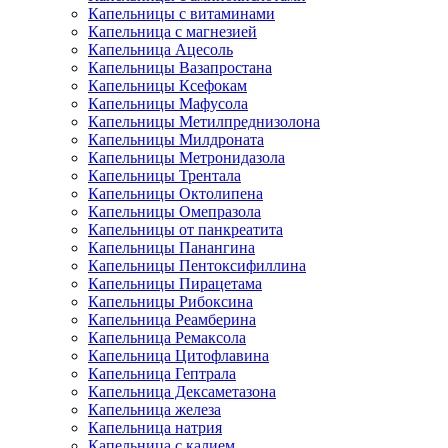
Капельницы с витаминами
Капельница с магнезией
Капельница Ацесоль
Капельницы Вазапростана
Капельницы Ксефокам
Капельницы Мафусола
Капельницы Метилпреднизолона
Капельницы Милдроната
Капельницы Метронидазола
Капельницы Трентала
Капельницы Октолипена
Капельницы Омепразола
Капельницы от панкреатита
Капельницы Панангина
Капельницы Пентоксифиллина
Капельницы Пирацетама
Капельницы Рибоксина
Капельница Реамберина
Капельница Ремаксола
Капельница Цитофлавина
Капельница Гептрала
Капельница Дексаметазона
Капельница железа
Капельница натрия
Капельница с калием