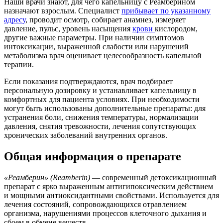
Наши врачи знают, для чего капельницу с Реамберином
назначают взрослым. Специалист
прибывает по указанному
адресу
, проводит осмотр, собирает анамнез, измеряет
давление, пульс, уровень насыщения
крови
кислородом,
другие важные параметры. При наличии симптомов
интоксикации, выраженной слабости или нарушений
метаболизма врач оценивает целесообразность капельной
терапии.
Если показания подтверждаются, врач подбирает
персональную дозировку и устанавливает капельницу в
комфортных для пациента условиях. При необходимости
могут быть использованы дополнительные препараты: для
устранения боли, снижения температуры, нормализации
давления, снятия тревожности, лечения сопутствующих
хронических заболеваний внутренних органов.
Общая информация о препарате
«Реамберин» (Reamberin)
— современный детоксикационный
препарат с ярко выраженным антигипоксическим действием
и мощными антиоксидантными свойствами. Используется для
лечения состояний, сопровождающихся отравлением
организма, нарушениями процессов клеточного дыхания и
сбоем в обмене веществ.