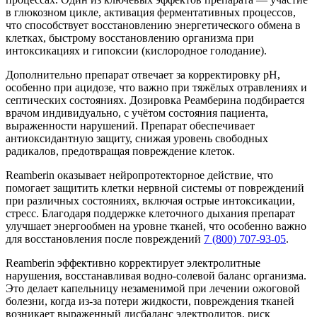
в глюкозном цикле, активация ферментативных процессов,
что способствует восстановлению энергетического обмена в
клетках, быстрому восстановлению организма при
интоксикациях и гипоксии (кислородное голодание).
Дополнительно препарат отвечает за корректировку pH,
особенно при ацидозе, что важно при тяжёлых отравлениях и
септических состояниях. Дозировка Реамберина подбирается
врачом индивидуально, с учётом состояния пациента,
выраженности нарушений. Препарат обеспечивает
антиоксидантную защиту, снижая уровень свободных
радикалов, предотвращая повреждение клеток.
Reamberin оказывает нейропротекторное действие, что
помогает защитить клетки нервной системы от повреждений
при различных состояниях, включая острые интоксикации,
стресс. Благодаря поддержке клеточного дыхания препарат
улучшает энергообмен на уровне тканей, что особенно важно
для восстановления после повреждений
7 (800) 707-93-05
.
Reamberin эффективно корректирует электролитные
нарушения, восстанавливая водно-солевой баланс организма.
Это делает капельницу незаменимой при лечении ожоговой
болезни, когда из-за потери жидкости, повреждения тканей
возникает выраженный дисбаланс электролитов, риск