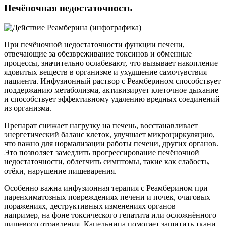
Печёночная недостаточность
При печёночной недостаточности функции печени,
отвечающие за обезвреживание токсинов и обменные
процессы, значительно ослабевают, что вызывает накопление
ядовитых веществ в организме и ухудшение самочувствия
пациента. Инфузионный раствор с Реамберином способствует
поддержанию метаболизма, активизирует клеточное дыхание
и способствует эффективному удалению вредных соединений
из организма.
Препарат снижает нагрузку на печень, восстанавливает
энергетический баланс клеток, улучшает микроциркуляцию,
что важно для нормализации работы печени, других органов.
Это позволяет замедлить прогрессирование печёночной
недостаточности, облегчить симптомы, такие как слабость,
отёки, нарушение пищеварения.
Особенно важна инфузионная терапия с Реамберином при
паренхиматозных повреждениях печени и почек, очаговых
поражениях, деструктивных изменениях органов —
например, на фоне токсического гепатита или осложнённого
пищевого отравления. Капельница помогает защитить ткани