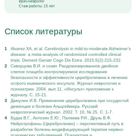
Врач-невролог
Стаж работы: 15 лет
Список литературы
Alvarez XA, et al. Cerebrolysin in mild-to-moderate Alzheimer's
disease: a meta-analysis of randomized controlled clinical
trials. Dement Geriatr Cogn Dis Extra. 2015;5(2):215-232.
Скворцова В.И. и соавт. Рандомизированное двойное
слепое плацебо-контролируемое исследование
безопасности и эффективности церебролизина в лечении
острого ишемического инсульта. Журнал неврологии и
психиатрии. 2004. вып.11, «Инсульт» приложение к
журналу. С. 15-21.
Дамулин И.В. Применение церебролизина при сосудистой
деменции и болезни Альцгеймера. Русский
неврологический журнал. 2002. Т. 10, № 25. С. 1-7.
Будза В.Г., Антохин Е.Ю., Палаева Р.И., Друзь В.Ф.
Нейротрофины (Церебролизин) – перспективный путь в
разработке болезнь-модифицирующей терапии нервно-
психических заболеваний. Психиатрия и