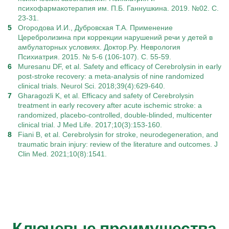
психофармакотерапия им. П.Б. Ганнушкина. 2019. №02. С.
23-31.
Огородова И.И., Дубровская Т.А. Применение
Церебролизина при коррекции нарушений речи у детей в
амбулаторных условиях. Доктор.Ру. Неврология
Психиатрия. 2015. № 5-6 (106-107). С. 55-59.
Muresanu DF, et al. Safety and efficacy of Cerebrolysin in early
post-stroke recovery: a meta-analysis of nine randomized
clinical trials. Neurol Sci. 2018;39(4):629-640.
Gharagozli K, et al. Efficacy and safety of Cerebrolysin
treatment in early recovery after acute ischemic stroke: a
randomized, placebo-controlled, double-blinded, multicenter
clinical trial. J Med Life. 2017;10(3):153-160.
Fiani B, et al. Cerebrolysin for stroke, neurodegeneration, and
traumatic brain injury: review of the literature and outcomes. J
Clin Med. 2021;10(8):1541.
Ключевые преимущества