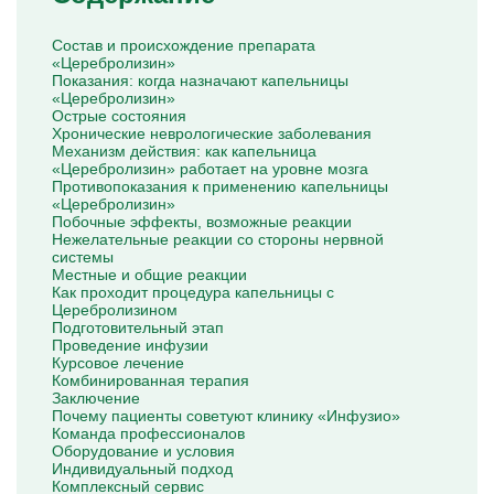
Капельницы Преднизолона
Цераксон капельница
Состав и происхождение препарата
Капельница Церебролизин
«Церебролизин»
Капельница Мильгамма
Показания: когда назначают капельницы
Капельница Цефтриаксон
«Церебролизин»
Капельница Ципрофлоксацин
Острые состояния
Капельница Рингер
Хронические неврологические заболевания
Механизм действия: как капельница
«Церебролизин» работает на уровне мозга
Противопоказания к применению капельницы
«Церебролизин»
Побочные эффекты, возможные реакции
Нежелательные реакции со стороны нервной
системы
Местные и общие реакции
Как проходит процедура капельницы с
Церебролизином
Подготовительный этап
Проведение инфузии
Курсовое лечение
Комбинированная терапия
Заключение
Почему пациенты советуют клинику «Инфузио»
Команда профессионалов
Оборудование и условия
Индивидуальный подход
Комплексный сервис