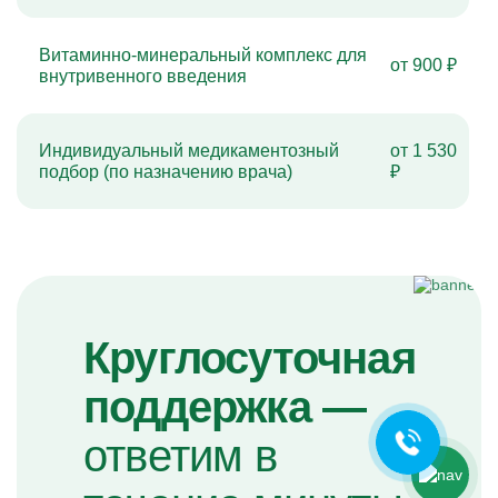
Витаминно-минеральный комплекс для
от 900 ₽
внутривенного введения
Индивидуальный медикаментозный
от 1 530
подбор (по назначению врача)
₽
Ольга Кравченко
Здравствуйте! Готова помочь
вам. Напишите мне, если у
Круглосуточная
вас появятся вопросы.
поддержка —
ответим в