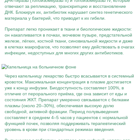
ДНК-гиразы (топоизомеразы II) и топоизомеразы IV, которые
отвечают за репликацию, транскрипцию и восстановление
ДНК. Блокируя их, антибиотик нарушает синтез генетического
материала у бактерий, что приводит к их гибели.
Препарат легко проникает в ткани и биологические жидкости:
он накапливается в почках, мочевом пузыре, предстательной
железе, лёгких, костной ткани, синовиальной жидкости и даже
в клетках макрофагов, что позволяет ему действовать в очагах
инфекции, недоступных для многих других антибиотиков.
Через капельницу лекарство быстро всасывается в системный
кровоток. Максимальная концентрация в плазме достигается
уже к концу инфузии. Биодоступность составляет 100%, в
отличие от перорального приёма, где она зависит от еды и
состояния ЖКТ. Препарат умеренно связывается с белками
плазмы (около 20–30%), обеспечивая высокую долю
свободной, активной фракции. Период полувыведения
составляет в среднем 4–5 часов у пациентов с нормальной
функцией почек, позволяя поддерживать терапевтический
уровень в крови при стандартных режимах введения.