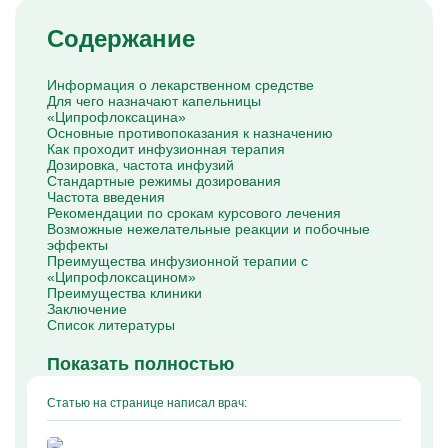
Капельницы Преднизолона
Цераксон капельница
Содержание
Капельница Церебролизин
Капельница Мильгамма
Капельница Цефтриаксон
Информация о лекарственном средстве
Капельница Ципрофлоксацин
Для чего назначают капельницы
Капельница Рингер
«Ципрофлоксацина»
Основные противопоказания к назначению
Как проходит инфузионная терапия
Дозировка, частота инфузий
Стандартные режимы дозирования
Частота введения
Рекомендации по срокам курсового лечения
Возможные нежелательные реакции и побочные
эффекты
Преимущества инфузионной терапии с
«Ципрофлоксацином»
Преимущества клиники
Заключение
Список литературы
Показать полностью
Статью на странице написал врач: