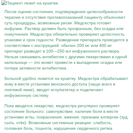
После оценки состояния, подтверждения целесообразности
терапии и отсутствия противопоказаний пациенту объясняют
суть процедуры, возможные риски. Медсестра готовит
инфузию. Раствор должен быть прозрачным, без осадка или
помутнения. Медсестра обязательно проверяет целостность
упаковки и срок годности. Разведение препарата проводится в
соответствии с инструкцией: обычно 200 мг или 400 мг
препарат разводят в 100—250 мл инфузионного раствора.
Нельзя смешивать антибиотик с другими лекарствами в одной
капельнице — это может привести к выпадению осадка или
потере активности антибиотика.
Больной удобно ложится на кушетку. Медсестра обрабатывает
кожу в месте установки венозного доступа (чаще всего в
локтевой ямке), вводит иглу/катетер и подключает
инфузионную систему.
Пока вводится лекарство, медсестра регулярно проверяет
состояние больного: самочувствие, наличие боли в месте
установки иглы, покраснения, жжения, признаки аллергии (зуд,
сыпь, отёк). Возможные системные реакции: слабость,
головная боль, тошнота, нарушение сердечного ритма.