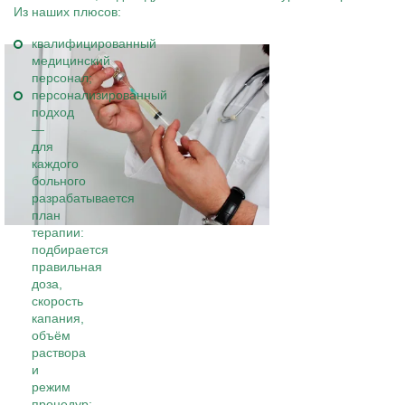
Из наших плюсов:
квалифицированный
медицинский
персонал;
персонализированный
подход
—
для
каждого
больного
разрабатывается
план
терапии:
подбирается
правильная
доза,
скорость
капания,
объём
раствора
и
режим
процедур;