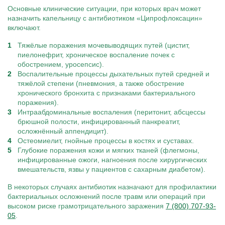
Основные клинические ситуации, при которых врач может
назначить капельницу с антибиотиком «Ципрофлоксацин»
включают.
Тяжёлые поражения мочевыводящих путей (цистит,
пиелонефрит, хроническое воспаление почек с
обострением, уросепсис).
Воспалительные процессы дыхательных путей средней и
тяжёлой степени (пневмония, а также обострение
хронического бронхита с признаками бактериального
поражения).
Интраабдоминальные воспаления (перитонит, абсцессы
брюшной полости, инфицированный панкреатит,
осложнённый аппендицит).
Остеомиелит, гнойные процессы в костях и суставах.
Глубокие поражения кожи и мягких тканей (флегмоны,
инфицированные ожоги, нагноения после хирургических
вмешательств, язвы у пациентов с сахарным диабетом).
В некоторых случаях антибиотик назначают для профилактики
бактериальных осложнений после травм или операций при
высоком риске грамотрицательного заражения
7 (800) 707-93-
05
.