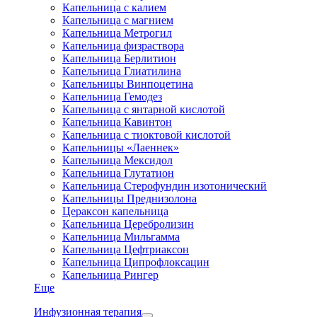
Капельница с калием
Капельница с магнием
Капельница Метрогил
Капельница физраствора
Капельница Берлитион
Капельница Глиатилина
Капельницы Винпоцетина
Капельница Гемодез
Капельница с янтарной кислотой
Капельница Кавинтон
Капельница с тиоктовой кислотой
Капельницы «Лаеннек»
Капельница Мексидол
Капельница Глутатион
Капельница Стерофундин изотонический
Капельницы Преднизолона
Цераксон капельница
Капельница Церебролизин
Капельница Мильгамма
Капельница Цефтриаксон
Капельница Ципрофлоксацин
Капельница Рингер
Еще
Инфузионная терапия