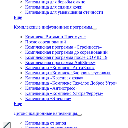
Капельница для борьбы с акне
Капельница для сияния кожи
Капельница для уменьшения отёчности
Еще
Комплексные инфузионные программы
Комплекс Витамин Преимум +
После соревнований
Комплексная программа «Стройность»
Комплексная программа до соревнований
Комплексная программа после COVID-19
Комплексная программа AntiStress+
Капельница «Комплекс АнтиБоль»
Капельница «Комплекс Здоровые суставы»
Капельница «Красивая кожа»
Капельница «Комплекс Тяжёлое Доброе Утро»
Капельница «Антистресс»
Капельница «Комплекс УльтраФеррум»
Капельница «Энергия»
Еще
Детоксикационные капельницы
Капельница от запоя