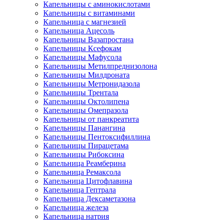
Капельницы с аминокислотами
Капельницы с витаминами
Капельница с магнезией
Капельница Ацесоль
Капельницы Вазапростана
Капельницы Ксефокам
Капельницы Мафусола
Капельницы Метилпреднизолона
Капельницы Милдроната
Капельницы Метронидазола
Капельницы Трентала
Капельницы Октолипена
Капельницы Омепразола
Капельницы от панкреатита
Капельницы Панангина
Капельницы Пентоксифиллина
Капельницы Пирацетама
Капельницы Рибоксина
Капельница Реамберина
Капельница Ремаксола
Капельница Цитофлавина
Капельница Гептрала
Капельница Дексаметазона
Капельница железа
Капельница натрия