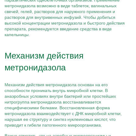
паразитических одноклеточных организмов. Применение
метронидазола возможно в виде таблеток, вагинальных
свечей, гелей, растворов для наружного применения и
растворов для внутривенных инфузий. Чтобы добиться
высокой концентрации метронидазола и быстрого действия
препарата, рекомендуется введение средства в виде
капельницы.
Механизм действия
метронидазола
Механизм действия метронидазола основан на его
способности проникать внутрь микробной клетки. В
анаэробных условиях внутри бактерий или простейших
нитрогруппа метронидазола восстанавливается
специфическими белками. Восстановленная форма
метронидазола взаимодействует с ДНК микробной клетки,
нарушая ее структуру и синтез нуклеиновых кислот, что
приводит к гибели патогенного микроорганизма.
Важно отметить, что на аэробные микроорганизмы и