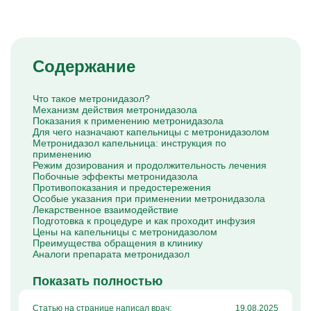
Капельницы Преднизолона
Цераксон капельница
Капельница Церебролизин
Капельница Мильгамма
Капельница Цефтриаксон
Содержание
Капельница Ципрофлоксацин
Капельница Рингер
Что такое метронидазол?
Механизм действия метронидазола
Показания к применению метронидазола
Для чего назначают капельницы с метронидазолом
Метронидазол капельница: инструкция по
применению
Режим дозирования и продолжительность лечения
Побочные эффекты метронидазола
Противопоказания и предостережения
Особые указания при применении метронидазола
Лекарственное взаимодействие
Подготовка к процедуре и как проходит инфузия
Цены на капельницы с метронидазолом
Преимущества обращения в клинику
Аналоги препарата метронидазол
Показать полностью
Статью на странице написал врач:
19.08.2025