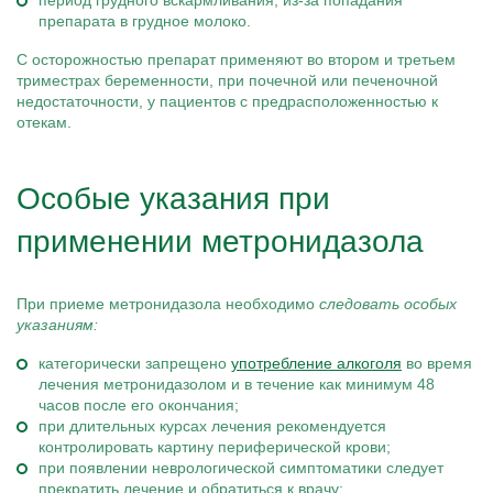
период грудного вскармливания, из-за попадания
препарата в грудное молоко.
С осторожностью препарат применяют во втором и третьем
триместрах беременности, при почечной или печеночной
недостаточности, у пациентов с предрасположенностью к
отекам.
Особые указания при
применении метронидазола
При приеме метронидазола необходимо
следовать особых
указаниям:
категорически запрещено
употребление алкоголя
во время
лечения метронидазолом и в течение как минимум 48
часов после его окончания;
при длительных курсах лечения рекомендуется
контролировать картину периферической крови;
при появлении неврологической симптоматики следует
прекратить лечение и обратиться к врачу;