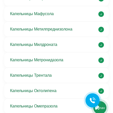
Капельницы Мафусола
Капельницы Метилпреднизолона
Капельницы Милдроната
Капельницы Метронидазола
Ольга Кравченко
Здравствуйте! Готова помочь
Капельницы Трентала
вам. Напишите мне, если у
вас появятся вопросы.
Капельницы Октолипена
Капельницы Омепразола