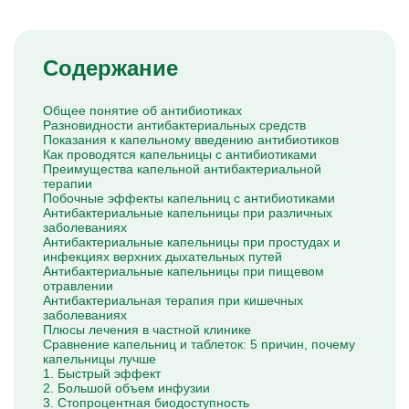
Капельницы Преднизолона
Цераксон капельница
Капельница Церебролизин
Капельница Мильгамма
Содержание
Капельница Цефтриаксон
Капельница Ципрофлоксацин
Капельница Рингер
Общее понятие об антибиотиках
Разновидности антибактериальных средств
Показания к капельному введению антибиотиков
Как проводятся капельницы с антибиотиками
Преимущества капельной антибактериальной
терапии
Побочные эффекты капельниц с антибиотиками
Антибактериальные капельницы при различных
заболеваниях
Антибактериальные капельницы при простудах и
инфекциях верхних дыхательных путей
Антибактериальные капельницы при пищевом
отравлении
Антибактериальная терапия при кишечных
заболеваниях
Плюсы лечения в частной клинике
Сравнение капельниц и таблеток: 5 причин, почему
капельницы лучше
1. Быстрый эффект
2. Большой объем инфузии
3. Стопроцентная биодоступность