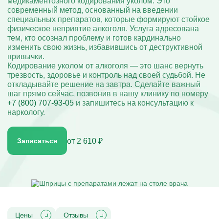
медикаментозного кодирования уколом. Это
Капельницы при ковиде
Вакансии
Диагностика компьютерной зависимости
Капельницы Омепразола
Капельница «Антистресс»
Кодирование двойной блок
Капельницы при остеопорозе
Записаться
современный метод, основанный на введении
Акции
Диагностика созависимости
Капельницы от панкреатита
Капельница «Комплекс УльтраФеррум»
Кодирование вивитрол
Капельницы при остеохондрозе
Юридическая информация
специальных препаратов, которые формируют стойкое
Диагностика психических расстройств
Капельницы Панангина
Капельница «Энергия»
Кодирование торпедо
Капельницы при отравлении
Диагностика расстройств личности
физическое неприятие алкоголя. Услуга адресована
Капельницы Пентоксифиллина
Кодирование Довженко
Капельницы Пирацетама
Капельница на дому
тем, кто осознал проблему и готов кардинально
Кодирование уколом
Капельницы Рибоксина
Кодирование лазером
изменить свою жизнь, избавившись от деструктивной
Капельница Реамберина
Лечение алкоголизма
привычки.
Капельница Ремаксола
Лечение женского алкоголизма
Кодирование уколом от алкоголя — это шанс вернуть
Капельница Цитофлавина
Лечение мужского алкоголизма
Адрес
трезвость, здоровье и контроль над своей судьбой. Не
Капельница Гептрала
Лечение хронического алкоголизма
Капельница Дексаметазона
ул. Свободы, 28
откладывайте решение на завтра. Сделайте важный
Вшивание от алкоголизма
Капельница железа
шаг прямо сейчас, позвонив в нашу клинику по номеру
Кодирование Алгоминал
Время работы
Капельница натрия
Колме от алкоголизма
+7 (800) 707-93-05
и запишитесь на консультацию к
Круглосуточно
Капельница с калием
Кодирование Аквилонг
наркологу.
Капельница с магнием
Кодирование Эспераль
Поддержка 24/7
Капельница Метрогил
7 (800) 707-93-05
Капельница физраствора
Капельница Берлитион
от 2 610 ₽
Записаться
Капельница Глиатилина
Капельницы Винпоцетина
Капельница Гемодез
Капельница с янтарной кислотой
Капельница Кавинтон
Капельница с тиоктовой кислотой
Капельницы «Лаеннек»
Капельница Мексидол
Капельница Глутатион
Цены
Отзывы
Капельница Стерофундин изотонический