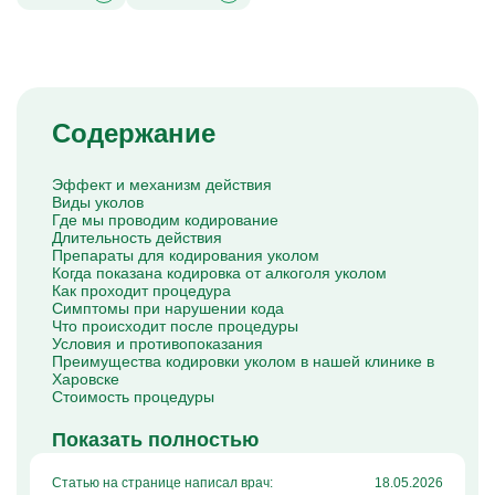
Капельницы Преднизолона
Цераксон капельница
Капельница Церебролизин
Капельница Мильгамма
Капельница Цефтриаксон
Капельница Ципрофлоксацин
Капельница Рингер
Содержание
Эффект и механизм действия
Виды уколов
Где мы проводим кодирование
Длительность действия
Препараты для кодирования уколом
Когда показана кодировка от алкоголя уколом
Как проходит процедура
Симптомы при нарушении кода
Что происходит после процедуры
Условия и противопоказания
Преимущества кодировки уколом в нашей клинике в
Харовске
Стоимость процедуры
Показать полностью
Статью на странице написал врач:
18.05.2026