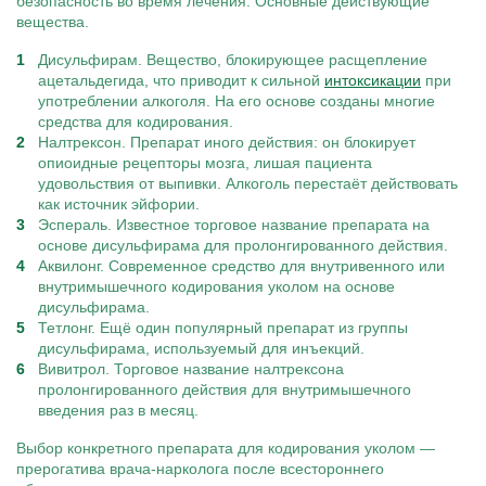
безопасность во время лечения. Основные действующие
вещества.
Дисульфирам. Вещество, блокирующее расщепление
ацетальдегида, что приводит к сильной
интоксикации
при
употреблении алкоголя. На его основе созданы многие
средства для кодирования.
Налтрексон. Препарат иного действия: он блокирует
опиоидные рецепторы мозга, лишая пациента
удовольствия от выпивки. Алкоголь перестаёт действовать
как источник эйфории.
Эспераль. Известное торговое название препарата на
основе дисульфирама для пролонгированного действия.
Аквилонг. Современное средство для внутривенного или
внутримышечного кодирования уколом на основе
дисульфирама.
Тетлонг. Ещё один популярный препарат из группы
дисульфирама, используемый для инъекций.
Вивитрол. Торговое название налтрексона
пролонгированного действия для внутримышечного
введения раз в месяц.
Выбор конкретного препарата для кодирования уколом —
прерогатива врача-нарколога после всестороннего