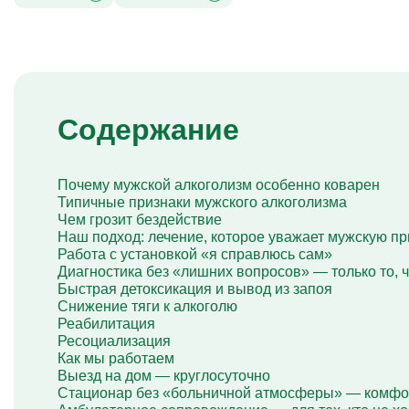
Капельница Берлитион
Капельница Глиатилина
Капельницы Винпоцетина
Капельница Гемодез
Капельница с янтарной кислотой
Капельница Кавинтон
Капельница с тиоктовой кислотой
Содержание
Капельницы «Лаеннек»
Капельница Мексидол
Капельница Глутатион
Капельница Стерофундин
Почему мужской алкоголизм особенно коварен
изотонический
Типичные признаки мужского алкоголизма
Капельницы Преднизолона
Чем грозит бездействие
Цераксон капельница
Наш подход: лечение, которое уважает мужскую п
Капельница Церебролизин
Работа с установкой «я справлюсь сам»
Капельница Мильгамма
Диагностика без «лишних вопросов» — только то, 
Капельница Цефтриаксон
Быстрая детоксикация и вывод из запоя
Капельница Ципрофлоксацин
Снижение тяги к алкоголю
Капельница Рингер
Реабилитация
Ресоциализация
Как мы работаем
Выезд на дом — круглосуточно
Стационар без «больничной атмосферы» — комфор