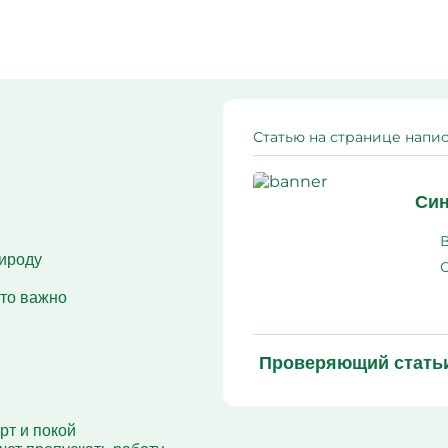
алкоголизма
Вшивание от алкоголиз
Кодирование Алгомина
Колме от алкоголизма
Кодирование Аквилонг
Кодирование Эспераль
Статью на странице напис
Син
рироду
что важно
Проверяющий стать
т и покой