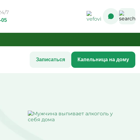
4/7
-05
Записаться
Капельница на дому
Комплексные инфузионные
программы
Комплекс Витамин Преимум +
После соревнований
ния
Комплексная программа
 ногтей
«Стройность»
с акне
Комплексная программа до
 кожи
соревнований
шения
Комплексная программа после
COVID-19