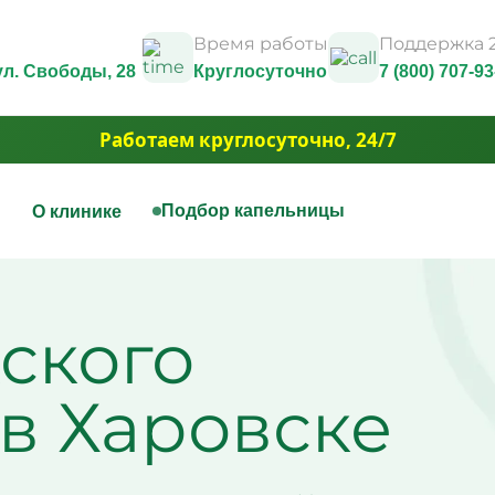
Время работы
Поддержка 2
 ул. Свободы, 28
Круглосуточно
7 (800) 707-93
Работаем круглосуточно, 24/7
ы
Подбор капельницы
О клинике
нная терапия
Капельницы красоты
Юридические документы и
лицензии
ицы на дому
Капельница Золушка
ского
Контакты
ица для печени
Капельницы anti-age
Фотогалерея
ицы для сосудов
Капельницы для похуде
3D Тур
ица при отравлении
Капельница для волос и
Вакансии
ем
Капельница для борьбы 
в Харовске
Акции
ица для сердца
Капельница для сияния
Юридическая информация
ная капельница от
Капельница для умень
ти
отёчности
ица при обезвоживании