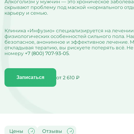
Капельницы Ксефокам
Капельн
Алкоголизм у мужчин — это хроническое заболева
Капельницы Мафусола
Капельн
скрывают проблему под маской «нормального отдых
Еще
Еще
Капельницы Метилпреднизолона
Капельн
карьеру и семью.
Капельницы Милдроната
Капельн
Капельницы Метронидазола
Капельн
Детоксикационные капельницы
Диагност
Капельницы Трентала
Капельн
Клиника «Инфузио» специализируется на лечении 
Капельницы Октолипена
Капельн
физиологических особенностей сильного пола. На
Капельница от запоя
Комплек
Капельницы Омепразола
Капельн
безопасное, анонимное и эффективное лечение. М
Капельница от наркотиков
Чек-ап 
Капельницы от панкреатита
Капельн
откладывая терапию, вы рискуете потерять всё. Н
Капельница от похмелья
Анализы
Капельницы Панангина
номеру
+7 (800) 707-93-05
.
Снятие ломки
Диагнос
Капельницы Пентоксифиллина
УБОД
Диагнос
Капельницы Пирацетама
Капельницы от алкоголя
Тестиро
Капельницы Рибоксина
Детокс капельница
Диагнос
Капельница Реамберина
от 2 610 ₽
Записаться
Детоксикация от алкоголя
Диагнос
Капельница Ремаксола
зависим
Капельница Цитофлавина
Диагнос
Еще
Еще
Капельница Гептрала
Диагнос
Капельница Дексаметазона
расстро
Капельница железа
Диагнос
Капельница натрия
личност
Капельница с калием
Капельница с магнием
Капельница Метрогил
Цены
Отзывы
Капельница физраствора