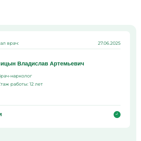
ма
л
ал врач:
27.06.2025
ицын Владислав Артемьевич
Врач-нарколог
Стаж работы:
12 лет
и