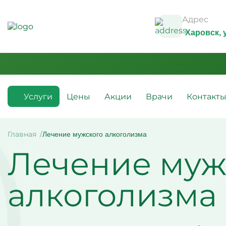
Адрес
Харовск
,
Услуги
Цены
Акции
Врачи
Контакт
Медикаментозные капельницы
Инфузио
(препараты)
Главная
Лечение мужского алкоголизма
Капельн
Лечение муж
Капельницы с аскорбиновой
Капельн
кислотой
Капельн
Капельницы с антибиотиками
Капельн
Капельницы с аминокислотами
алкогол
алкоголизма 
Капельницы с витаминами
Капельн
Капельница с магнезией
Витамин
Капельница Ацесоль
усталос
Капельницы Вазапростана
Капельн