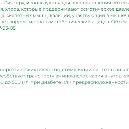
ктат-Рингер», используются для восстановления объ
ия, хлора, которые поддерживают осмотическое давл
а, скелетных мышц; кальций, участвующий в мышеч
ает корректировать метаболический ацидоз. Объём та
7-93-05
.
энергетических ресурсов, стимуляции синтеза глико
особствует транспорту аминокислот, калия внутрь к
0 до 500 мл, при диабете или предрасположенности