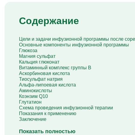
Капельница Берлитион
Капельница Глиатилина
Капельницы Винпоцетина
Содержание
Капельница Гемодез
Капельница с янтарной кислотой
Капельница Кавинтон
Капельница с тиоктовой кислотой
Цели и задачи инфузионной программы после сор
Капельницы «Лаеннек»
Основные компоненты инфузионной программы
Капельница Мексидол
Глюкоза
Капельница Глутатион
Магния сульфат
Капельница Стерофундин
Кальция глюконат
изотонический
Витаминный комплекс группы B
Капельницы Преднизолона
Аскорбиновая кислота
Цераксон капельница
Тиосульфат натрия
Капельница Церебролизин
Альфа-липоевая кислота
Капельница Мильгамма
Аминокислоты
Капельница Цефтриаксон
Коэнзим Q10
Капельница Ципрофлоксацин
Глутатион
Капельница Рингер
Схема проведения инфузионной терапии
Показания к применению
Заключение
Показать полностью