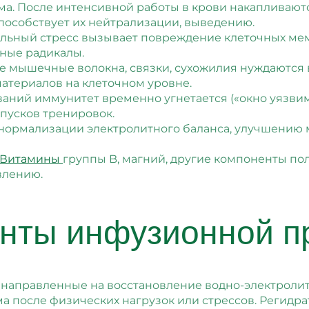
а. После интенсивной работы в крови накапливаются
пособствует их нейтрализации, выведению.
льный стресс вызывает повреждение клеточных мем
ные радикалы.
 мышечные волокна, связки, сухожилия нуждаются в
атериалов на клеточном уровне.
аний иммунитет временно угнетается («окно уязвим
пусков тренировок.
 нормализации электролитного баланса, улучшению
Витамины
группы B, магний, другие компоненты по
влению.
нты инфузионной 
 направленные на восстановление водно-электролитн
а после физических нагрузок или стрессов. Регидр