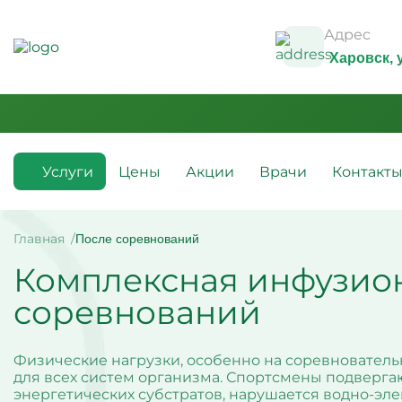
Адрес
Харовск
,
Услуги
Цены
Акции
Врачи
Контакт
Медикаментозные капельницы
Инфузио
(препараты)
Главная
После соревнований
Капельн
Комплексная инфузио
Капельницы с аскорбиновой
Капельн
кислотой
Капельн
соревнований
Капельницы с антибиотиками
Капельн
Капельницы с аминокислотами
алкогол
Капельницы с витаминами
Капельн
Капельница с магнезией
Витамин
Физические нагрузки, особенно на соревнователь
Капельница Ацесоль
усталос
для всех систем организма. Спортсмены подверга
Капельницы Вазапростана
Капельн
энергетических субстратов, нарушается водно-эл