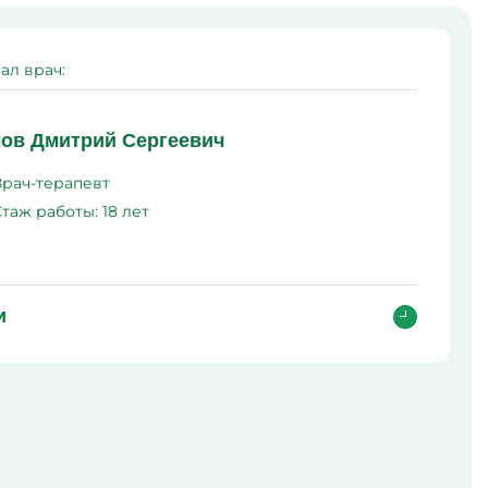
ма
л
ал врач:
ов Дмитрий Сергеевич
Врач-терапевт
Стаж работы:
18 лет
и