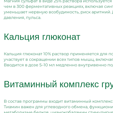
Магния сульфат в виде 25% раствора используется
чем в 300 ферментативных реакциях, включая синт
уменьшает нервную возбудимость, риск аритмий. Д
давления, пульса.
Кальция глюконат
Кальция глюконат 10% раствор применяется для 
участвует в сокращении всех типов мышц, включа
Вводится в дозе 5–10 мл медленно внутривенно по
Витаминный комплекс гр
В состав программы входит витаминный комплекс г
Тиамин важен для углеводного обмена, функциони
метаболизме белков, цианокобаламин стимулируе