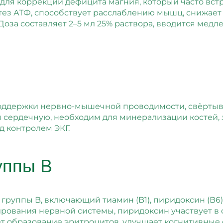
 для коррекции дефицита магния, который часто вст
ез АТФ, способствует расслаблению мышц, снижает с
оза составляет 2–5 мл 25% раствора, вводится мед
поддержки нервно-мышечной проводимости, свёртыва
я сердечную, необходим для минерализации костей,
д контролем ЭКГ.
уппы B
руппы B, включающий тиамин (B1), пиридоксин (B6), 
рования нервной системы, пиридоксин участвует в 
т образование эритроцитов, улучшает когнитивные 