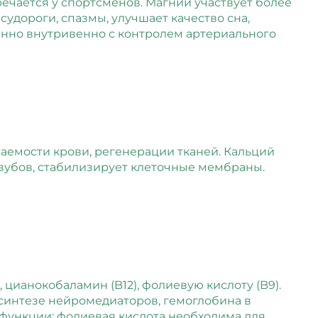
речается у спортсменов. Магний участвует более
удороги, спазмы, улучшает качество сна,
ленно внутривенно с контролем артериального
емости крови, регенерации тканей. Кальций
 зубов, стабилизирует клеточные мембраны.
цианокобаламин (B12), фолиевую кислоту (B9).
синтезе нейромедиаторов, гемоглобина в
функции; фолиевая кислота необходима для