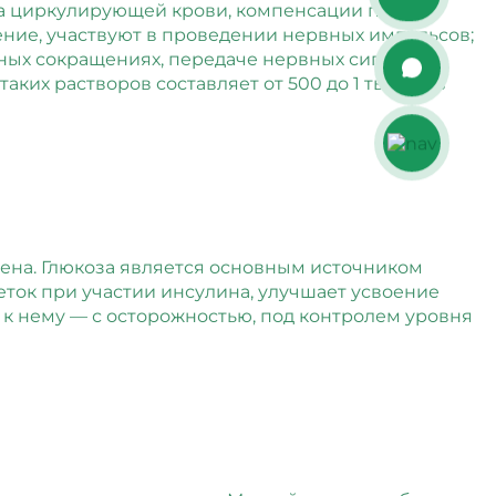
ёма циркулирующей крови, компенсации потерь
ение, участвуют в проведении нервных импульсов;
ных сокращениях, передаче нервных сигналов;
ких растворов составляет от 500 до 1 тыс. мл в
гена. Глюкоза является основным источником
леток при участии инсулина, улучшает усвоение
 к нему — с осторожностью, под контролем уровня