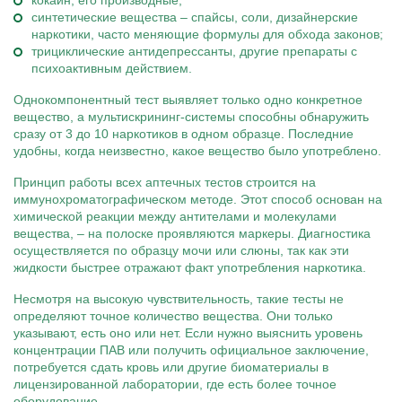
кокаин, его производные;
синтетические вещества – спайсы, соли, дизайнерские
наркотики, часто меняющие формулы для обхода законов;
трициклические антидепрессанты, другие препараты с
психоактивным действием.
Однокомпонентный тест выявляет только одно конкретное
вещество, а мультискрининг-системы способны обнаружить
сразу от 3 до 10 наркотиков в одном образце. Последние
удобны, когда неизвестно, какое вещество было употреблено.
Принцип работы всех аптечных тестов строится на
иммунохроматографическом методе. Этот способ основан на
химической реакции между антителами и молекулами
вещества, – на полоске проявляются маркеры. Диагностика
осуществляется по образцу мочи или слюны, так как эти
жидкости быстрее отражают факт употребления наркотика.
Несмотря на высокую чувствительность, такие тесты не
определяют точное количество вещества. Они только
указывают, есть оно или нет. Если нужно выяснить уровень
концентрации ПАВ или получить официальное заключение,
потребуется сдать кровь или другие биоматериалы в
лицензированной лаборатории, где есть более точное
оборудование.