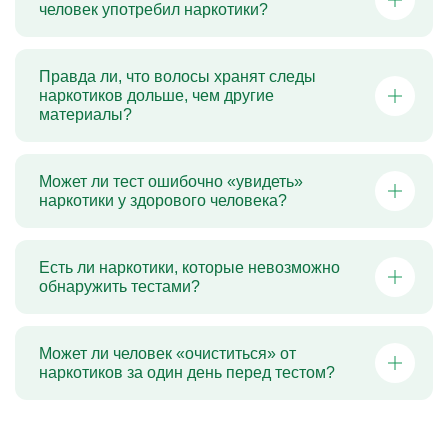
100% гарантии, требует лабораторного подтверждения.
хронического употребления.
анализ в лаборатории.
методы могут обнаружить и их.
концентрацию, но не дают чистый результат.
человек употребил наркотики?
Ответ подготовил:
Ответ подготовил:
Ответ подготовил:
Ответ подготовил:
Ответ подготовил:
Правда ли, что волосы хранят следы
Гришаева Ирина Глебовна
Гришаева Ирина Глебовна
Гришаева Ирина Глебовна
Гришаева Ирина Глебовна
Гришаева Ирина Глебовна
наркотиков дольше, чем другие
Главный врач клиники, психиатр-нарколог
Главный врач клиники, психиатр-нарколог
Главный врач клиники, психиатр-нарколог
Главный врач клиники, психиатр-нарколог
Главный врач клиники, психиатр-нарколог
материалы?
Может ли тест ошибочно «увидеть»
наркотики у здорового человека?
Есть ли наркотики, которые невозможно
обнаружить тестами?
Может ли человек «очиститься» от
наркотиков за один день перед тестом?