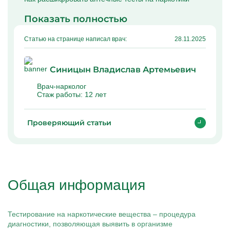
Капельницы Преднизолона
Цераксон капельница
Показать полностью
Капельница Церебролизин
Капельница Мильгамма
Капельница Цефтриаксон
Статью на странице написал врач:
28.11.2025
Капельница Ципрофлоксацин
Капельница Рингер
Синицын Владислав Артемьевич
Врач-нарколог
Стаж работы:
12 лет
Проверяющий статьи
Общая информация
Тестирование на наркотические вещества – процедура
диагностики, позволяющая выявить в организме