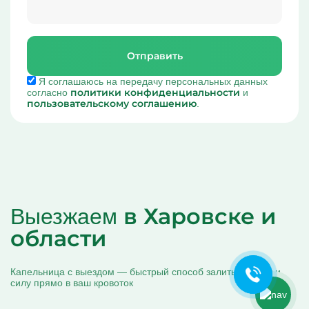
Отправить
Я соглашаюсь на передачу персональных данных
политики конфиденциальности
согласно
и
пользовательскому соглашению
.
Ольга Кравченко
Здравствуйте! Готова помочь
вам. Напишите мне, если у
в Харовске и
Выезжаем
вас появятся вопросы.
области
Капельница с выездом — быстрый способ залить чистоту и
силу прямо в ваш кровоток