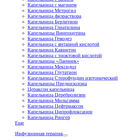
Капельница с магнием
Капельница Метрогил
Капельница физраствора
Капельница Берлитион
Капельница Глиатилина
Капельницы Винпоцетина
Капельница Гемодез
Капельница с янтарной кислотой
Капельница Кавинтон
Капельница с тиоктовой кислотой
Капельницы «Лаеннек»
Капельница Мексидол
Капельница Глутатион
Капельница Стерофундин изотонический
Капельницы Преднизолона
Цераксон капельница
Капельница Церебролизин
Капельница Мильгамма
Капельница Цефтриаксон
Капельница Ципрофлоксацин
Капельница Рингер
Еще
Инфузионная терапия