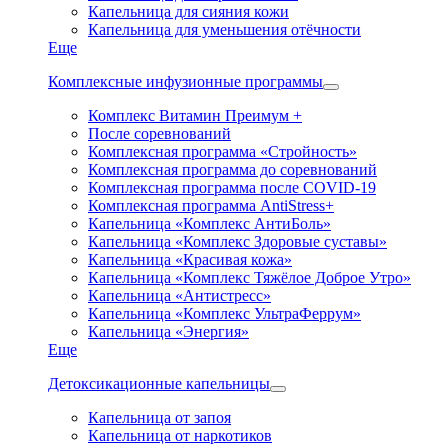
Капельница для сияния кожи
Капельница для уменьшения отёчности
Еще
Комплексные инфузионные программы
Комплекс Витамин Преимум +
После соревнований
Комплексная программа «Стройность»
Комплексная программа до соревнований
Комплексная программа после COVID-19
Комплексная программа AntiStress+
Капельница «Комплекс АнтиБоль»
Капельница «Комплекс Здоровые суставы»
Капельница «Красивая кожа»
Капельница «Комплекс Тяжёлое Доброе Утро»
Капельница «Антистресс»
Капельница «Комплекс УльтраФеррум»
Капельница «Энергия»
Еще
Детоксикационные капельницы
Капельница от запоя
Капельница от наркотиков