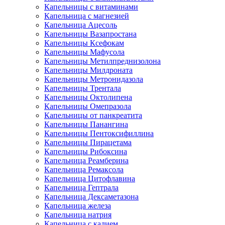
Капельницы с витаминами
Капельница с магнезией
Капельница Ацесоль
Капельницы Вазапростана
Капельницы Ксефокам
Капельницы Мафусола
Капельницы Метилпреднизолона
Капельницы Милдроната
Капельницы Метронидазола
Капельницы Трентала
Капельницы Октолипена
Капельницы Омепразола
Капельницы от панкреатита
Капельницы Панангина
Капельницы Пентоксифиллина
Капельницы Пирацетама
Капельницы Рибоксина
Капельница Реамберина
Капельница Ремаксола
Капельница Цитофлавина
Капельница Гептрала
Капельница Дексаметазона
Капельница железа
Капельница натрия
Капельница с калием