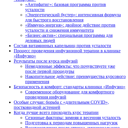
«Антифатиг»: базовая программа против
усталости
«Энергетический бустер»: интенсивная формула
для быстрого восстановления
«Иммуно-энергия»: двойное действие против
усталости и снижения иммунитета
«Бизнес-актив»: специальная программа для
деловых людей
Состав витаминных капельниц против усталости
Процесс проведения инфузионной терапии в клинике
«Инфузио»
Результаты после курса инфузий
Немедленные эффекты: что почувствуете уже
после первой процедуры
Накопительное действие: преимущества курсового
применения
Безопасность и комфорт: стандарты клиники «Инфузио»
Современное оборудование для комфортного
проведения инфузий
Особые случаи: борьба с «длительным COVID»,
постковидной астенией
Когда лучше всего проходить курс терапии
Сезонные факторы: зимняя и весенняя усталость
Подготовка к периодам повышенных нагрузок
Восстановление после стресса, эмоционального