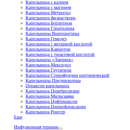
Капельница с калием
Капельница с магнием
Капельница Метрогил
Капельница физраствора
Капельница Берлитион
Капельница Глиатилина
Капельницы Винпоцетина
Капельница Гемодез
Капельница с янтарной кислотой
Капельница Кавинтон
Капельница с тиоктовой кислотой
Капельницы «Лаеннек»
Капельница Мексидол
Капельница Глутатион
Капельница Стерофундин изотонический
Капельницы Преднизолона
Цераксон капельница
Капельница Церебролизин
Капельница Мильгамма
Капельница Цефтриаксон
Капельница Ципрофлоксацин
Капельница Рингер
Еще
Инфузионная терапия