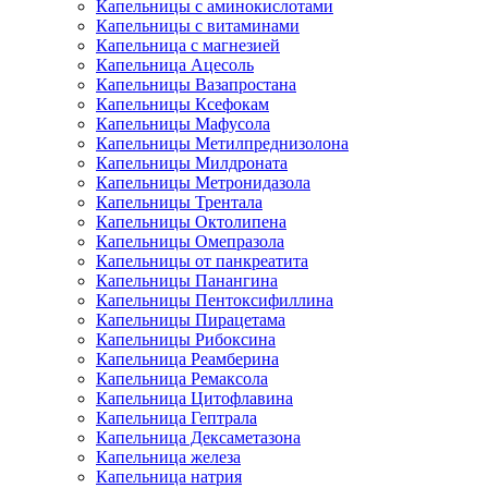
Капельницы с аминокислотами
Капельницы с витаминами
Капельница с магнезией
Капельница Ацесоль
Капельницы Вазапростана
Капельницы Ксефокам
Капельницы Мафусола
Капельницы Метилпреднизолона
Капельницы Милдроната
Капельницы Метронидазола
Капельницы Трентала
Капельницы Октолипена
Капельницы Омепразола
Капельницы от панкреатита
Капельницы Панангина
Капельницы Пентоксифиллина
Капельницы Пирацетама
Капельницы Рибоксина
Капельница Реамберина
Капельница Ремаксола
Капельница Цитофлавина
Капельница Гептрала
Капельница Дексаметазона
Капельница железа
Капельница натрия