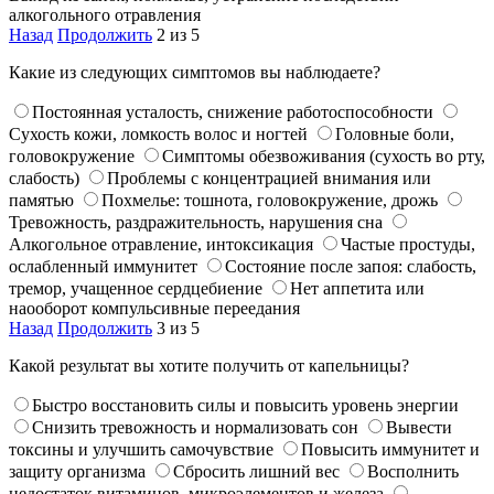
алкогольного отравления
Назад
Продолжить
2 из 5
Какие из следующих симптомов вы наблюдаете?
Постоянная усталость, снижение работоспособности
Сухость кожи, ломкость волос и ногтей
Головные боли,
головокружение
Симптомы обезвоживания (сухость во рту,
слабость)
Проблемы с концентрацией внимания или
памятью
Похмелье: тошнота, головокружение, дрожь
Тревожность, раздражительность, нарушения сна
Алкогольное отравление, интоксикация
Частые простуды,
ослабленный иммунитет
Состояние после запоя: слабость,
тремор, учащенное сердцебиение
Нет аппетита или
наооборот компульсивные переедания
Назад
Продолжить
3 из 5
Какой результат вы хотите получить от капельницы?
Быстро восстановить силы и повысить уровень энергии
Снизить тревожность и нормализовать сон
Вывести
токсины и улучшить самочувствие
Повысить иммунитет и
защиту организма
Сбросить лишний вес
Восполнить
недостаток витаминов, микроэлементов и железа