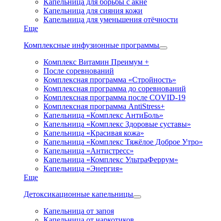
Капельница для борьбы с акне
Капельница для сияния кожи
Капельница для уменьшения отёчности
Еще
Комплексные инфузионные программы
Комплекс Витамин Преимум +
После соревнований
Комплексная программа «Стройность»
Комплексная программа до соревнований
Комплексная программа после COVID-19
Комплексная программа AntiStress+
Капельница «Комплекс АнтиБоль»
Капельница «Комплекс Здоровые суставы»
Капельница «Красивая кожа»
Капельница «Комплекс Тяжёлое Доброе Утро»
Капельница «Антистресс»
Капельница «Комплекс УльтраФеррум»
Капельница «Энергия»
Еще
Детоксикационные капельницы
Капельница от запоя
Капельница от наркотиков