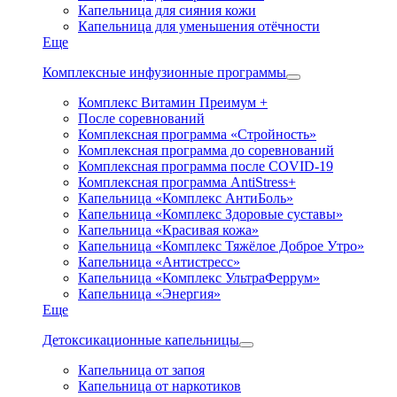
Капельница для сияния кожи
Капельница для уменьшения отёчности
Еще
Комплексные инфузионные программы
Комплекс Витамин Преимум +
После соревнований
Комплексная программа «Стройность»
Комплексная программа до соревнований
Комплексная программа после COVID-19
Комплексная программа AntiStress+
Капельница «Комплекс АнтиБоль»
Капельница «Комплекс Здоровые суставы»
Капельница «Красивая кожа»
Капельница «Комплекс Тяжёлое Доброе Утро»
Капельница «Антистресс»
Капельница «Комплекс УльтраФеррум»
Капельница «Энергия»
Еще
Детоксикационные капельницы
Капельница от запоя
Капельница от наркотиков