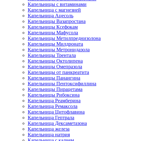
Капельницы с витаминами
Капельница с магнезией
Капельница Ацесоль
Капельницы Вазапростана
Капельницы Ксефокам
Капельницы Мафусола
Капельницы Метилпреднизолона
Капельницы Милдроната
Капельницы Метронидазола
Капельницы Трентала
Капельницы Октолипена
Капельницы Омепразола
Капельницы от панкреатита
Капельницы Панангина
Капельницы Пентоксифиллина
Капельницы Пирацетама
Капельницы Рибоксина
Капельница Реамберина
Капельница Ремаксола
Капельница Цитофлавина
Капельница Гептрала
Капельница Дексаметазона
Капельница железа
Капельница натрия
Капельница с калием