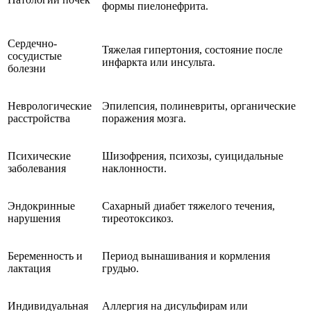
формы пиелонефрита.
Сердечно-
Тяжелая гипертония, состояние после
сосудистые
инфаркта или инсульта.
болезни
Неврологические
Эпилепсия, полиневриты, органические
расстройства
поражения мозга.
Психические
Шизофрения, психозы, суицидальные
заболевания
наклонности.
Эндокринные
Сахарный диабет тяжелого течения,
нарушения
тиреотоксикоз.
Беременность и
Период вынашивания и кормления
лактация
грудью.
Индивидуальная
Аллергия на дисульфирам или