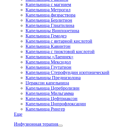
Капельница с магнием
Капельница Метрогил
Капельница физраствора
Капельница Берлитион
Капельница Глиатилина
Капельницы Винпоцетина
Капельница Гемодез
Капельница с янтарной кислотой
Капельница Кавинтон
Капельница с тиоктовой кислотой
Капельницы «Лаеннек»
Капельница Мексидол
Капельница Глутатион
Капельница Стерофундин изотонический
Капельницы Преднизолона
Цераксон капельница
Капельница Церебролизин
Капельница Мильгамма
Капельница Цефтриаксон
Капельница Ципрофлоксацин
Капельница Рингер
Еще
Инфузионная терапия