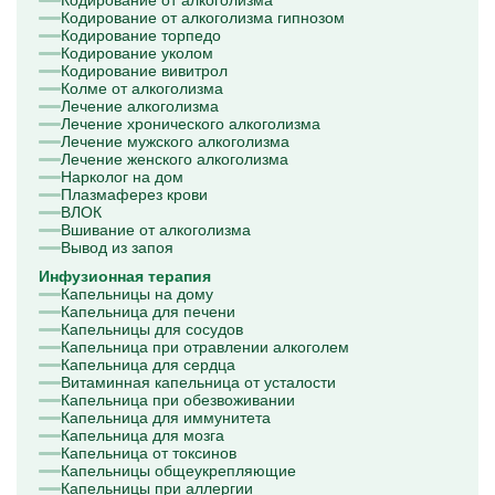
Кодирование от алкоголизма
Капельницы Преднизолона
Кодирование от алкоголизма гипнозом
Цераксон капельница
Кодирование торпедо
Капельница Церебролизин
Кодирование уколом
Капельница Мильгамма
Кодирование вивитрол
Капельница Цефтриаксон
Колме от алкоголизма
Капельница Ципрофлоксацин
Лечение алкоголизма
Капельница Рингер
Лечение хронического алкоголизма
Лечение мужского алкоголизма
Лечение женского алкоголизма
Нарколог на дом
Плазмаферез крови
ВЛОК
Вшивание от алкоголизма
Вывод из запоя
Инфузионная терапия
Капельницы на дому
Капельница для печени
Капельницы для сосудов
Капельница при отравлении алкоголем
Капельница для сердца
Витаминная капельница от усталости
Капельница при обезвоживании
Капельница для иммунитета
Капельница для мозга
Капельница от токсинов
Капельницы общеукрепляющие
Капельницы при аллергии