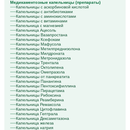
Медикаментозные капельницы (препараты)
Капельницы с аскорбиновой кислотой
Капельницы с антибиотиками
Капельницы с аминокислотами
Капельницы с витаминами
Капельница с магнезией
Капельница Ацесоль
Капельницы Вазапростана
Капельницы Ксефокам
Капельницы Мафусола
Капельницы Метилпреднизолона
Капельницы Милдроната
Капельницы Метронидазола
Капельницы Трентала
Капельницы Октолипена
Капельницы Омепразола
Капельницы от панкреатита
Капельницы Панангина
Капельницы Пентоксифиллина
Капельницы Пирацетама
Капельницы Рибоксина
Капельница Реамберина
Капельница Ремаксола
Капельница Цитофлавина
Капельница Гептрала
Капельница Дексаметазона
Капельница железа
Капельница натрия