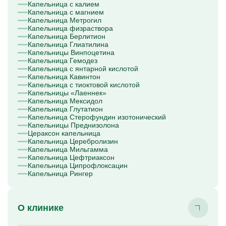
Капельница с калием
Капельница с магнием
Капельница Метрогил
Капельница физраствора
Капельница Берлитион
Капельница Глиатилина
Капельницы Винпоцетина
Капельница Гемодез
Капельница с янтарной кислотой
Капельница Кавинтон
Капельница с тиоктовой кислотой
Капельницы «Лаеннек»
Капельница Мексидол
Капельница Глутатион
Капельница Стерофундин изотонический
Капельницы Преднизолона
Цераксон капельница
Капельница Церебролизин
Капельница Мильгамма
Капельница Цефтриаксон
Капельница Ципрофлоксацин
Капельница Рингер
О клинике