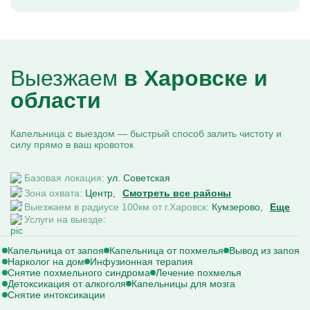
Выезжаем
в Харовске и
области
Капельница с выездом — быстрый способ залить чистоту и
силу прямо в ваш кровоток
Базовая локация:
ул. Советская
Зона охвата:
Центр
Смотреть все районы
Выезжаем в радиусе 100км от г.Харовск:
Кумзерово
Еще
Услуги на выезде:
Капельница от запоя
Капельница от похмелья
Вывод из запоя
Нарколог на дом
Инфузионная терапия
Снятие похмельного синдрома
Лечение похмелья
Детоксикация от алкоголя
Капельницы для мозга
Снятие интоксикации