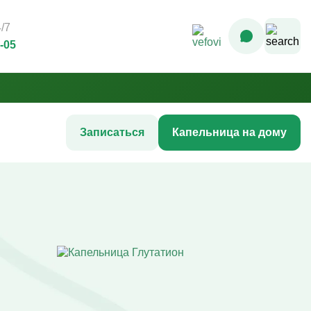
/7
3-05
Записаться
Капельница на дому
Комплексные инфузионные
программы
Комплекс Витамин Преимум +
После соревнований
Комплексная программа «Стройность»
гтей
Комплексная программа до
акне
соревнований
жи
Комплексная программа после COVID-
ия
19
Комплексная программа AntiStress+