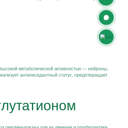
 высокой метаболической активностью — нейроны,
мализует антиоксидантный статус, предотвращает
глутатионом
ра рекомендована для их лечения и профилактики.