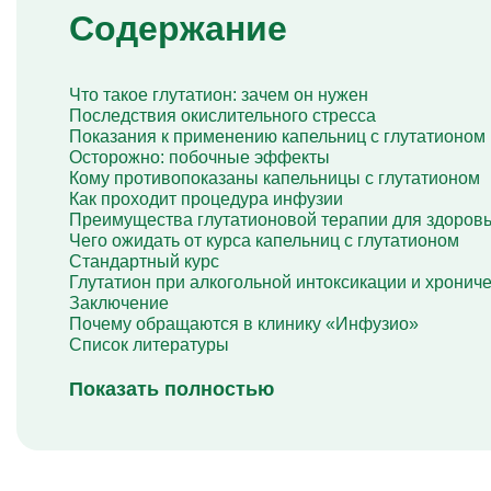
Капельница Глиатилина
Содержание
Капельницы Винпоцетина
Капельница Гемодез
Капельница с янтарной кислотой
Что такое глутатион: зачем он нужен
Капельница Кавинтон
Последствия окислительного стресса
Капельница с тиоктовой кислотой
Показания к применению капельниц с глутатионом
Капельницы «Лаеннек»
Осторожно: побочные эффекты
Капельница Мексидол
Кому противопоказаны капельницы с глутатионом
Капельница Глутатион
Как проходит процедура инфузии
Капельница Стерофундин
Преимущества глутатионовой терапии для здоров
изотонический
Чего ожидать от курса капельниц с глутатионом
Капельницы Преднизолона
Стандартный курс
Цераксон капельница
Глутатион при алкогольной интоксикации и хрониче
Капельница Церебролизин
Заключение
Капельница Мильгамма
Почему обращаются в клинику «Инфузио»
Капельница Цефтриаксон
Список литературы
Капельница Ципрофлоксацин
Капельница Рингер
Показать полностью