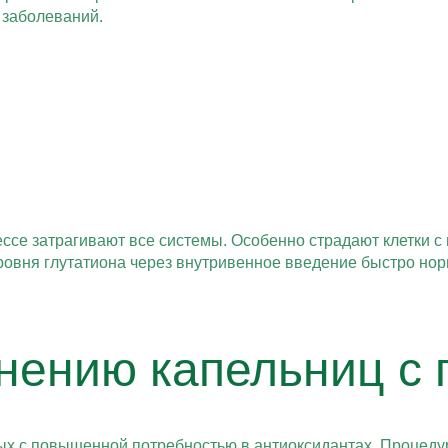
 заболеваний.
ссе затрагивают все системы. Особенно страдают клетки с
ровня глутатиона через внутривенное введение быстро нор
нению капельниц с 
ых с повышенной потребностью в антиоксидантах. Процеду