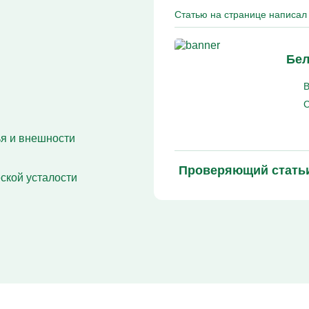
Кодирование Алгоминал
Статью на странице написал 
Колме от алкоголизма
Кодирование Аквилонг
Кодирование Эспераль
Бел
В
С
ья и внешности
Проверяющий стать
ской усталости