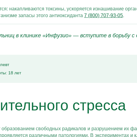
ся: накапливаются токсины, ускоряется изнашивание органо
ганизме запасы этого антиоксиданта
7 (800) 707-93-05
.
льниц в клинике «Инфузио» — вступите в борьбу с
апевт
ты: 18 лет
ительного стресса
у образованием свободных радикалов и разрушением их ф
о проявляется различными патологиями. В экспериментах и