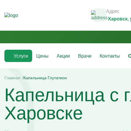
Адрес
Харовск
,
Услуги
Цены
Акции
Врачи
Контакты
О
Медикаментозные капельницы
Инфузио
(препараты)
Главная
Капельница Глутатион
Капельни
Капельница с 
Капельницы с аскорбиновой кислотой
Капельни
Капельницы с антибиотиками
Капельни
Капельницы с аминокислотами
Капельни
Капельницы с витаминами
Капельни
Харовске
Капельница с магнезией
Витаминн
Капельница Ацесоль
Капельни
Капельницы Вазапростана
Капельни
Капельницы Ксефокам
Капельни