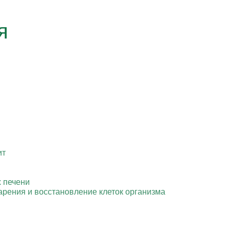
я
ит
 печени
арения и восстановление клеток организма