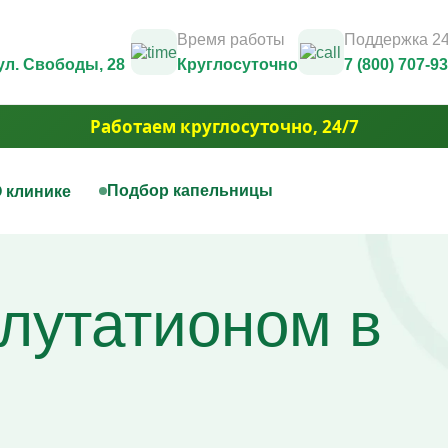
Время работы
Поддержка 24
 ул. Свободы, 28
Круглосуточно
7 (800) 707-9
Работаем круглосуточно, 24/7
Подбор капельницы
 клинике
нная терапия
Капельницы красоты
Юридические документы и лицензии
Контакты
цы на дому
Капельница Золушка
Фотогалерея
глутатионом в
ца для печени
Капельницы anti-age
3D Тур
цы для сосудов
Капельницы для похудения
Вакансии
ца при отравлении алкоголем
Капельница для волос и но
Акции
ца для сердца
Капельница для борьбы с 
Юридическая информация
ая капельница от усталости
Капельница для сияния ко
ца при обезвоживании
Капельница для уменьшен
ца для иммунитета
отёчности
ца для мозга