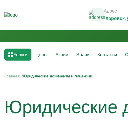
Адрес
Харовск
,
Услуги
Цены
Акции
Врачи
Контакты
О
Медикаментозные капельницы
Инфузио
(препараты)
Главная
Юридические документы и лицензии
Капельни
Капельницы с аскорбиновой кислотой
Капельни
Капельницы с антибиотиками
Капельни
Капельницы с аминокислотами
Капельни
Юридические 
Капельницы с витаминами
Капельни
Капельница с магнезией
Витаминн
Капельница Ацесоль
Капельни
Капельницы Вазапростана
Капельни
Капельницы Ксефокам
Капельни