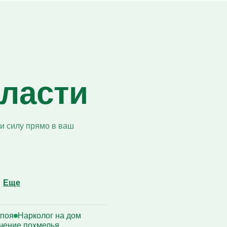
Кодирование Алгоминал
Колме от алкоголизма
Кодирование Аквилонг
Кодирование Эспераль
бласти
и силу прямо в ваш
Еще
апоя
Нарколог на дом
чение похмелья