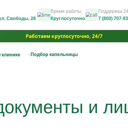
Время работы
Поддержка 24
 ул. Свободы, 28
Круглосуточно
7 (800) 707-9
Работаем круглосуточно, 24/7
Подбор капельницы
 клинике
нная терапия
Капельницы красоты
Юридические документы и лицензии
Контакты
цы на дому
Капельница Золушка
Фотогалерея
ца для печени
Капельницы anti-age
3D Тур
цы для сосудов
Капельницы для похудения
Вакансии
ца при отравлении алкоголем
Капельница для волос и но
документы и ли
Акции
ца для сердца
Капельница для борьбы с 
Юридическая информация
ая капельница от усталости
Капельница для сияния ко
ца при обезвоживании
Капельница для уменьшен
ца для иммунитета
отёчности
ца для мозга