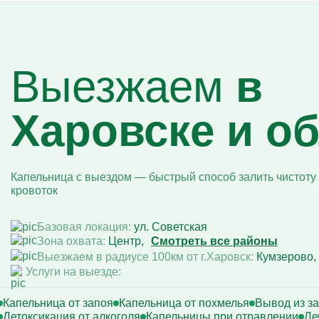
Капельница Глиатилина
Капельницы Винпоцетина
Капельница Гемодез
Капельница с янтарной кислотой
Капельница Кавинтон
Выезжаем
в
Капельница с тиоктовой кислотой
Капельницы «Лаеннек»
Капельница Мексидол
Харовске и о
Капельница Глутатион
Капельница Стерофундин
изотонический
Капельницы Преднизолона
Цераксон капельница
Капельница с выездом — быстрый способ залить чистоту 
Капельница Церебролизин
кровоток
Капельница Мильгамма
Капельница Цефтриаксон
Капельница Ципрофлоксацин
Базовая локация:
ул. Советская
Капельница Рингер
Зона охвата:
Центр
Смотреть все районы
Выезжаем в радиусе 100км от г.Харовск:
Кумзерово
Услуги на выезде:
Капельница от запоя
Капельница от похмелья
Вывод из з
Детоксикация от алкоголя
Капельницы при отравлении
Ле