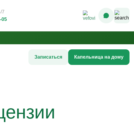
/7
3-05
Записаться
Капельница на дому
Комплексные инфузионные
программы
Комплекс Витамин Преимум +
После соревнований
Комплексная программа «Стройность»
гтей
цензии
Комплексная программа до
акне
соревнований
жи
Комплексная программа после COVID-
ия
19
Комплексная программа AntiStress+