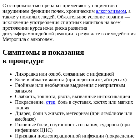
С осторожностью препарат применяют у пациентов с
нарушением функции почек, хроническим
алкоголизмом
, а
также у пожилых людей. Обязательное условие терапии —
исключение употребления спиртных напитков на всём
протяжении курса из-за риска развития
дисульфирамоподобной реакции в результате взаимодействия
Метрогила с алкоголем.
Симптомы
и показания
к процедуре
Лихорадка или озноб, связанные с инфекцией
Боли в области живота (при перитоните, абсцессах)
Гнойные или необычные выделения с неприятным
запахом
Слабость, тошнота, рвота, вызванные интоксикацией
Покраснение,
отек
, боль в суставах, костях или мягких
тканях
Диарея, боли в животе, метеоризм (при лямблиозе или
амебиазе)
Головные боли, спутанность сознания, судороги (при
инфекциях ЦНС)
Признаки послеоперационной инфекции (покраснение,