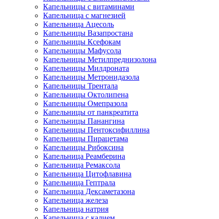
Капельницы с витаминами
Капельница с магнезией
Капельница Ацесоль
Капельницы Вазапростана
Капельницы Ксефокам
Капельницы Мафусола
Капельницы Метилпреднизолона
Капельницы Милдроната
Капельницы Метронидазола
Капельницы Трентала
Капельницы Октолипена
Капельницы Омепразола
Капельницы от панкреатита
Капельницы Панангина
Капельницы Пентоксифиллина
Капельницы Пирацетама
Капельницы Рибоксина
Капельница Реамберина
Капельница Ремаксола
Капельница Цитофлавина
Капельница Гептрала
Капельница Дексаметазона
Капельница железа
Капельница натрия
Капельница с калием