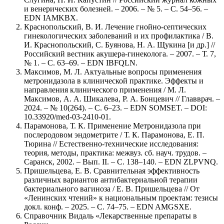
и венерических болезней. – 2006. – № 5. – С. 54–56. –
EDN IAMKBX.
Краснопольский, В. И. Лечение гнойно-септических
гинекологических заболеваний и их профилактика / В.
И. Краснопольский, С. Буянова, Н. А. Щукина [и др.] //
Российский вестник акушера-гинеколога. – 2007. – Т. 7,
№ 1. – С. 63–69. – EDN IBFQLN.
Максимов, М. Л. Актуальные вопросы применения
метронидазола в клинической практике. Эффекты и
направления клинического применения / М. Л.
Максимов, А. А. Шикалева, Р. А. Бонцевич // Главврач. –
2024. – № 10(264). – С. 6–23. – EDN SOMSET. – DOI:
10.33920/med-03-2410-01.
Парамонова, Т. К. Применение Метронидазола при
послеродовом эндометрите / Т. К. Парамонова, Е. П.
Тюрина // Естественно-технические исследования:
теория, методы, практика: межвуз. сб. науч. трудов. –
Саранск, 2002. – Вып. II. – С. 138–140. – EDN ZLPVNQ.
Пришельцева, Е. В. Сравнительная эффективность
различных вариантов антибактериальной терапии
бактериального вагиноза / Е. В. Пришельцева // От
«Ленинских чтений» к национальным проектам: тезисы
докл. конф. – 2025. – С. 74–75. – EDN AMGSXE.
Справочник Видаль «Лекарственные препараты в