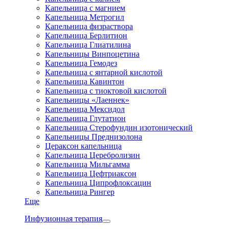
Капельница с магнием
Капельница Метрогил
Капельница физраствора
Капельница Берлитион
Капельница Глиатилина
Капельницы Винпоцетина
Капельница Гемодез
Капельница с янтарной кислотой
Капельница Кавинтон
Капельница с тиоктовой кислотой
Капельницы «Лаеннек»
Капельница Мексидол
Капельница Глутатион
Капельница Стерофундин изотонический
Капельницы Преднизолона
Цераксон капельница
Капельница Церебролизин
Капельница Мильгамма
Капельница Цефтриаксон
Капельница Ципрофлоксацин
Капельница Рингер
Еще
Инфузионная терапия