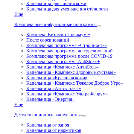
Капельница для сияния кожи
Капельница для уменьшения отёчности
Еще
Комплексные инфузионные программы
Комплекс Витамин Преимум +
После соревнований
Комплексная программа «Стройность»
Комплексная программа до соревнований
Комплексная программа после COVID-19
Комплексная программа AntiStress+
Капельница «Комплекс АнтиБоль»
Капельница «Комплекс Здоровые суставы»
Капельница «Красивая кожа»
Капельница «Комплекс Тяжёлое Доброе Утро»
Капельница «Антистресс»
Капельница «Комплекс УльтраФеррум»
Капельница «Энергия»
Еще
Детоксикационные капельницы
Капельница от запоя
Капельница от наркотиков