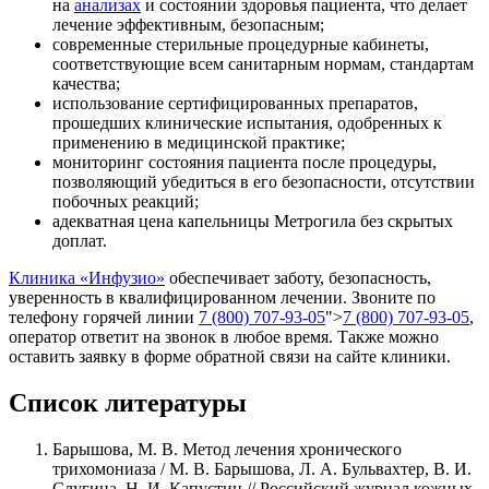
на
анализах
и состоянии здоровья пациента, что делает
лечение эффективным, безопасным;
современные стерильные процедурные кабинеты,
соответствующие всем санитарным нормам, стандартам
качества;
использование сертифицированных препаратов,
прошедших клинические испытания, одобренных к
применению в медицинской практике;
мониторинг состояния пациента после процедуры,
позволяющий убедиться в его безопасности, отсутствии
побочных реакций;
адекватная цена капельницы Метрогила без скрытых
доплат.
Клиника «Инфузио»
обеспечивает заботу, безопасность,
уверенность в квалифицированном лечении. Звоните по
телефону горячей линии
7 (800) 707-93-05
">
7 (800) 707-93-05
,
оператор ответит на звонок в любое время. Также можно
оставить заявку в форме обратной связи на сайте клиники.
Список литературы
Барышова, М. В. Метод лечения хронического
трихомониаза / М. В. Барышова, Л. А. Бульвахтер, В. И.
Слугина, Н. И. Капустин // Российский журнал кожных