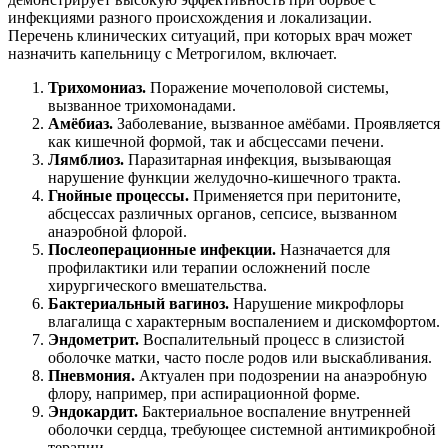
инфекциями разного происхождения и локализации.
Перечень клинических ситуаций, при которых врач может
назначить капельницу с Метрогилом, включает.
Трихомониаз.
Поражение мочеполовой системы,
вызванное трихомонадами.
Амёбиаз.
Заболевание, вызванное амёбами. Проявляется
как кишечной формой, так и абсцессами печени.
Лямблиоз.
Паразитарная инфекция, вызывающая
нарушение функции желудочно-кишечного тракта.
Гнойные процессы.
Применяется при перитоните,
абсцессах различных органов, сепсисе, вызванном
анаэробной флорой.
Послеоперационные инфекции.
Назначается для
профилактики или терапии осложнений после
хирургического вмешательства.
Бактериальный вагиноз.
Нарушение микрофлоры
влагалища с характерным воспалением и дискомфортом.
Эндометрит.
Воспалительный процесс в слизистой
оболочке матки, часто после родов или выскабливания.
Пневмония.
Актуален при подозрении на анаэробную
флору, например, при аспирационной форме.
Эндокардит.
Бактериальное воспаление внутренней
оболочки сердца, требующее системной антимикробной
терапии.