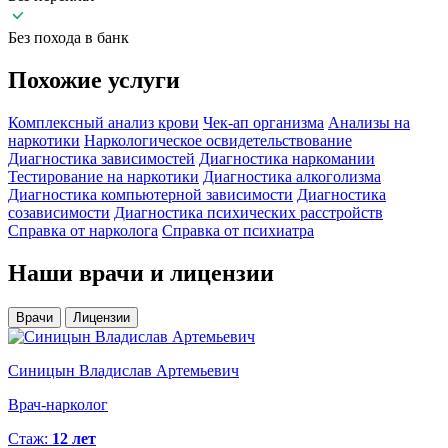
Без похода в банк
Похожие
услуги
Комплексный анализ крови
Чек-ап организма
Анализы на
наркотики
Наркологическое освидетельствование
Диагностика зависимостей
Диагностика наркомании
Тестирование на наркотики
Диагностика алкоголизма
Диагностика компьютерной зависимости
Диагностика
созависимости
Диагностика психических расстройств
Справка от нарколога
Справка от психиатра
Наши
врачи и лицензии
Врачи
Лицензии
Синицын Владислав Артемьевич
К
Врач-нарколог
В
Стаж:
12 лет