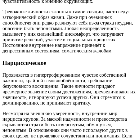
чувствительность к мнению окружающих.
Тревожные личности склонны к самоизоляции, часто ведут
затворнический образ жизни. Даже при очевидных
способностях они редко реализуют себя из-за страха неудачи,
опасений быть непонятыми. Любая неопределённость
вызывает у них сильнейший дискомфорт, что затрудняет
принятие решений, участие в социальных процессах.
Постоянное внутреннее напряжение приведёт к
депрессивным состояниям, соматическим жалобам.
Нарциссическое
Проявляется в гипертрофированном чувстве собственной
важности, крайней самовлюблённости, требовании
безусловного восхищения. Такие личности придают
чрезмерное значение своим достижениям, преувеличивают их
значимость, игнорируют успехи других. Они стремятся к
доминированию, не принимают критику.
Несмотря на внешнюю уверенность, внутренний мир
нарцисса хрупок. За маской надменности и превосходства
скрываются страхи быть отвергнутым, обманутым,
непонятым. В отношениях они часто используют других в
своих целях, не проявляют сочувствия или понимания. Если