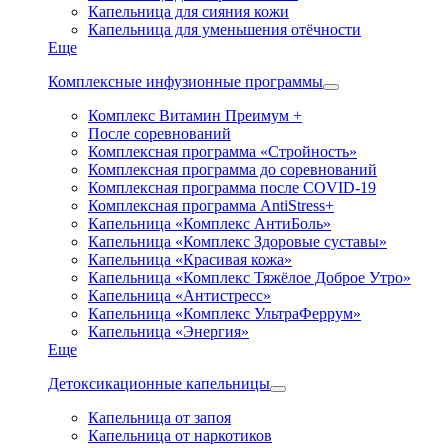
Капельница для сияния кожи
Капельница для уменьшения отёчности
Еще
Комплексные инфузионные программы
Комплекс Витамин Преимум +
После соревнований
Комплексная программа «Стройность»
Комплексная программа до соревнований
Комплексная программа после COVID-19
Комплексная программа AntiStress+
Капельница «Комплекс АнтиБоль»
Капельница «Комплекс Здоровые суставы»
Капельница «Красивая кожа»
Капельница «Комплекс Тяжёлое Доброе Утро»
Капельница «Антистресс»
Капельница «Комплекс УльтраФеррум»
Капельница «Энергия»
Еще
Детоксикационные капельницы
Капельница от запоя
Капельница от наркотиков