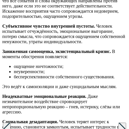
что все события и слова окружающих направлены против
него, даже если это не соответствует действительности.
Искажение восприятия часто сопровождается недоверием,
подозрительностью, ощущением угрозы.
Субъективное чувство внутренней пустоты.
Человек
испытывает отчуждённость, эмоциональное выгорание,
потерю смысла, что сопровождается ощущением собственной
ненужности, утраты индивидуальности.
Заниженная самооценка, экзистенциальный кризис.
В
моменты обострения появляется:
ощущение ничтожности;
неуверенности;
бесперспективности собственного существования.
Это ведёт к самоизоляции и даже суицидальным мыслям.
Неадекватные эмоциональные реакции.
Даже
незначительное воздействие спровоцирует
непропорциональную реакцию – гнев, истерику, слёзы или
агрессию.
Социальная дезадаптация.
Человек теряет интерес к
общению, становится замкнутым, испытывает трудности в