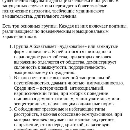
существенно нарушать адаптацию человека в обществе. В
запущенных случаях она переходит в более тяжёлые
психические патологии, требующие медицинского
вмешательства, длительного лечения.
Есть три основных группы. Каждая из них включает подтипы,
различающиеся по поведенческим и эмоциональным
характеристикам.
Группа A охватывает «чудаковатые» или замкнутые
формы поведения. К ней относятся шизоидное и
параноидное расстройства, при которых человек
выраженно отдаляется от общества, демонстрирует
склонность к замкнутости, подозрительности,
эмоциональному отчуждению.
B включает типы с выраженной эмоциональной
неустойчивостью, драматичностью, импульсивностью.
Среди них – истерический, антисоциальный,
нарциссический типы, при которых поведение
становится демонстративным, манипулятивным или
эгоцентричным, нарушающим социальные нормы.
C объединяет тревожные и избегающие типы
расстройств, включая обсессивно-компульсивное, при
которых человек ощущает постоянное внутреннее
напряжение, страх перед критикой, навязчивую
потребность всё держать под контролем.