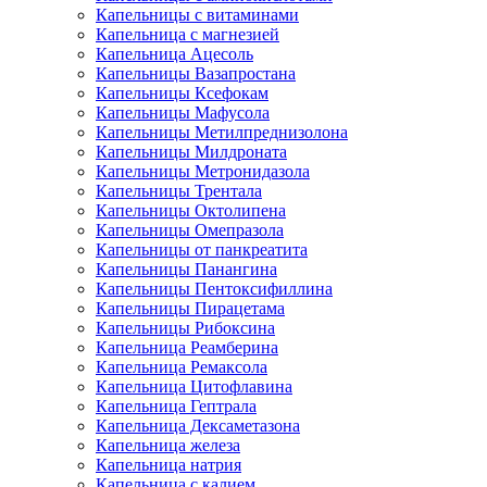
Капельницы с витаминами
Капельница с магнезией
Капельница Ацесоль
Капельницы Вазапростана
Капельницы Ксефокам
Капельницы Мафусола
Капельницы Метилпреднизолона
Капельницы Милдроната
Капельницы Метронидазола
Капельницы Трентала
Капельницы Октолипена
Капельницы Омепразола
Капельницы от панкреатита
Капельницы Панангина
Капельницы Пентоксифиллина
Капельницы Пирацетама
Капельницы Рибоксина
Капельница Реамберина
Капельница Ремаксола
Капельница Цитофлавина
Капельница Гептрала
Капельница Дексаметазона
Капельница железа
Капельница натрия
Капельница с калием