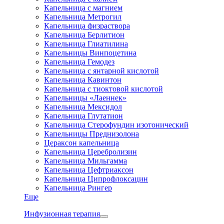
Капельница с магнием
Капельница Метрогил
Капельница физраствора
Капельница Берлитион
Капельница Глиатилина
Капельницы Винпоцетина
Капельница Гемодез
Капельница с янтарной кислотой
Капельница Кавинтон
Капельница с тиоктовой кислотой
Капельницы «Лаеннек»
Капельница Мексидол
Капельница Глутатион
Капельница Стерофундин изотонический
Капельницы Преднизолона
Цераксон капельница
Капельница Церебролизин
Капельница Мильгамма
Капельница Цефтриаксон
Капельница Ципрофлоксацин
Капельница Рингер
Еще
Инфузионная терапия