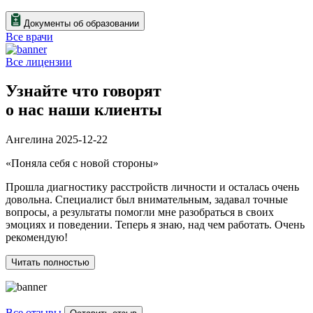
Документы об образовании
Все врачи
Все лицензии
Узнайте что говорят
о нас наши клиенты
Ангелина
2025-12-22
Г
«Поняла себя с новой стороны»
«
Прошла диагностику расстройств личности и осталась очень
Ш
довольна. Специалист был внимательным, задавал точные
р
вопросы, а результаты помогли мне разобраться в своих
б
эмоциях и поведении. Теперь я знаю, над чем работать. Очень
м
рекомендую!
к
э
Читать полностью
Все отзывы