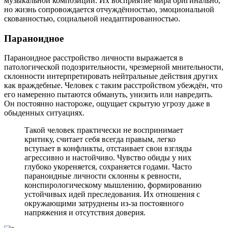
музыкальной композиции. Их восприятие мира оригинально,
но жизнь сопровождается отчуждённостью, эмоциональной
скованностью, социальной неадаптированностью.
Параноидное
Параноидное расстройство личности выражается в
патологической подозрительности, чрезмерной мнительности,
склонности интерпретировать нейтральные действия других
как враждебные. Человек с таким расстройством убеждён, что
его намеренно пытаются обмануть, унизить или навредить.
Он постоянно настороже, ощущает скрытую угрозу даже в
обыденных ситуациях.
Такой человек практически не воспринимает
критику, считает себя всегда правым, легко
вступает в конфликты, отстаивает свои взгляды
агрессивно и настойчиво. Чувство обиды у них
глубоко укореняется, сохраняется годами. Часто
параноидные личности склонны к ревности,
конспирологическому мышлению, формированию
устойчивых идей преследования. Их отношения с
окружающими затруднены из-за постоянного
напряжения и отсутствия доверия.