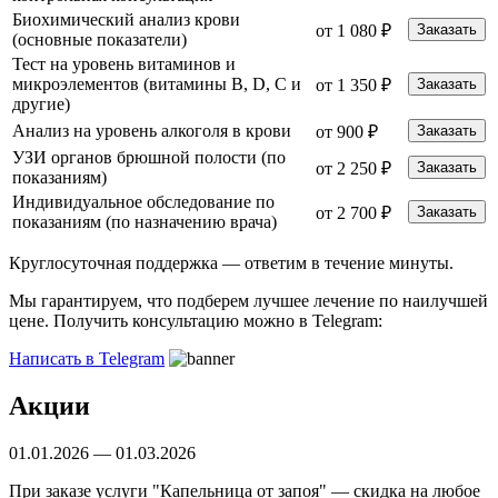
Биохимический анализ крови
от 1 080 ₽
Заказать
(основные показатели)
Тест на уровень витаминов и
микроэлементов (витамины B, D, C и
от 1 350 ₽
Заказать
другие)
Анализ на уровень алкоголя в крови
от 900 ₽
Заказать
УЗИ органов брюшной полости (по
от 2 250 ₽
Заказать
показаниям)
Индивидуальное обследование по
от 2 700 ₽
Заказать
показаниям (по назначению врача)
Круглосуточная поддержка —
ответим в течение минуты.
Мы гарантируем, что подберем лучшее лечение по наилучшей
цене. Получить консультацию можно в Telegram:
Написать в Telegram
Акции
01.01.2026 — 01.03.2026
Б
При заказе услуги "Капельница от запоя" — скидка на любое
С