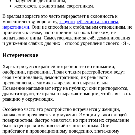
нарушение дисциплины;
жестокость к животным, сверстникам.
В зрелом возрасте это часто перерастает в склонность к
мошенничеству, воровству,
злоупотреблению алкоголем
,
наркотиками
. Они не способны к стабильным отношениям, не
привязаны к семье, часто причиняют боль близким, не
испытывают вины. Самоутверждение за счёт доминирования
и унижения слабых для них – способ укрепления своего «Я».
Истерическое
Характеризуется крайней потребностью во внимании,
одобрении, признании. Люди с таким расстройством ведут
себя эмоционально, демонстративно, их речь часто
преувеличена, а мимика – чрезмерно выразительна.
Поведение напоминает игру на публику: они притворяются,
драматизируют, театрально выражают эмоции, чтобы вызвать
реакцию у окружающих.
Особенно часто это расстройство встречается у женщин,
однако оно проявляется и у мужчин. Эмоции у таких людей
поверхностны, быстро меняются, но при этом их стремление
быть в центре внимания остаётся постоянным. Они
прибегают к провокационному поведению, эпатажному